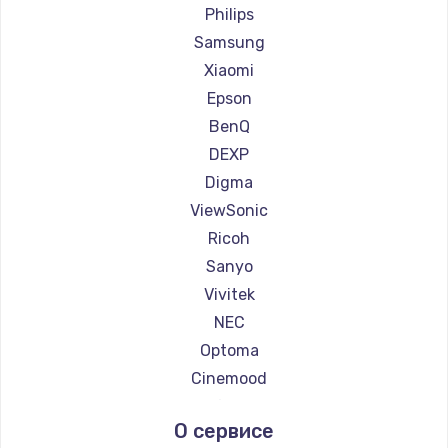
Ремонт проекторов JVC
Philips
Ремонт проекторов Casio
Samsung
Ремонт проекторов Hiper
Xiaomi
Ремонт проекторов HITACHI
Epson
Ремонт проекторов Panasonic
BenQ
Ремонт проекторов Hisense
DEXP
Digma
ViewSonic
Ricoh
Sanyo
Vivitek
NEC
Optoma
Cinemood
Infocus
О сервисе
Barco