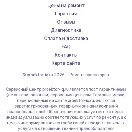
Xgimi
Цены на ремонт
Canon
Гарантия
JVC
Отзывы
Casio
Диагностика
Hiper
Оплата и доставка
HITACHI
FAQ
Panasonic
Контакты
Hisense
Карта сайта
© proektor-iq.ru
2026
— Ремонт проекторов.
Сервисный центр proektor-iq.ru является пост гарантийным
(не авторизованным) сервисным центром. Торговые марки,
перечисленные на сайте proektor-iq.ru, являются
зарегистрированным товарными знаками компаний
правообладателей. Обозначения используется не с целью
индивидуализации соответствующих услуг по ремонту, а с
целью информирования потребителей о предоставляемых
услугах в отношении техники правообладателя