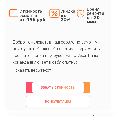
Время
Стоимость
Скидка
ремонта
до
ремонта
от 20
от 495 руб
20%
мин
Добро пожаловать в наш сервис по ремонту
ноутбуков в Москве. Мы специализируемся на
восстановлении ноутбуков марки Aser. Наша
команда включает в себя опытных
профессионалов с обширными знаниями и
многолетним опытом в данной области. Мы
предлагаем быстрый и качественный ремонт с
УЗНАТЬ СТОИМОСТЬ
использованием оригинальных компонентов, а
также гарантируем качество всех
КОНСУЛЬТАЦИЯ
проведенных работ. Наша цель - предоставить
клиентам надежное и профессиональное