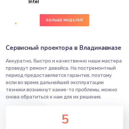
Intel
Заказать
БОЛЬШЕ МОДЕЛЕЙ
Замена экрана
1095 руб.
Заказать
Сервисный проектора в Владикавказе
Замена северного моста
Аккуратно, быстро и качественно наши мастера
1950 руб.
проведут ремонт девайса. На постремонтный
Заказать
период предоставляется гарантия, поэтому
если во время дальнейшей эксплуатации
Ремонт цепей питания
техники возникнут какие-то проблемы, можно
снова обратиться к нам для их решения.
2500 руб.
Заказать
5
Замена жесткого диска