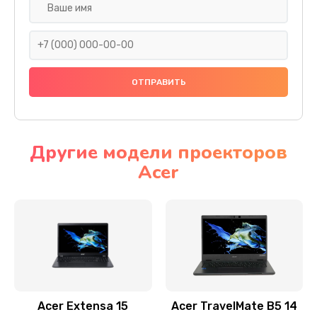
Настройка ОС
930 руб.
Заказать
Ремонт подсветки
1200 руб.
Заказать
Другие модели проекторов
Acer
Настройка BIOS
650 руб.
Заказать
Замена видеочипа
2500 руб.
Заказать
Acer Extensa 15
Acer TravelMate B5 14