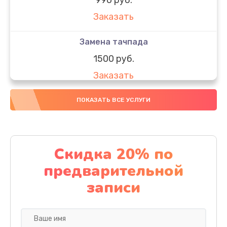
Заказать
Замена тачпада
1500 руб.
Заказать
Замена южного моста
ПОКАЗАТЬ ВСЕ УСЛУГИ
1950 руб.
Заказать
Скидка 20% по
Чистка от пыли
предварительной
1060 руб.
записи
Заказать
Настройка ОС