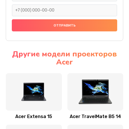
930 руб.
Заказать
Ремонт подсветки
1200 руб.
Заказать
Другие модели проекторов
Acer
Настройка BIOS
650 руб.
Заказать
Замена видеочипа
2500 руб.
Заказать
Acer Extensa 15
Acer TravelMate B5 14
Ремонт разъема питания