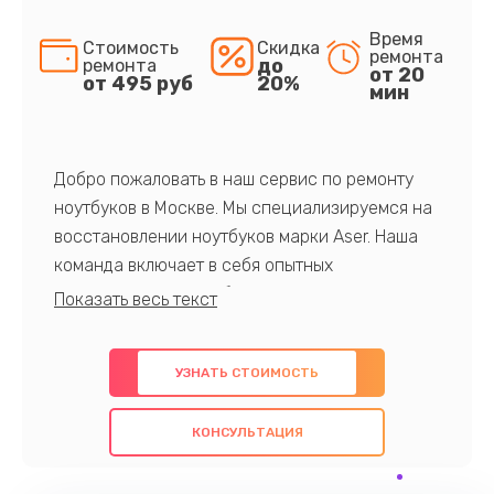
Время
Стоимость
Скидка
ремонта
до
ремонта
от 20
от 495 руб
20%
мин
Добро пожаловать в наш сервис по ремонту
ноутбуков в Москве. Мы специализируемся на
восстановлении ноутбуков марки Aser. Наша
команда включает в себя опытных
профессионалов с обширными знаниями и
многолетним опытом в данной области. Мы
предлагаем быстрый и качественный ремонт с
УЗНАТЬ СТОИМОСТЬ
использованием оригинальных компонентов, а
также гарантируем качество всех
КОНСУЛЬТАЦИЯ
проведенных работ. Наша цель - предоставить
клиентам надежное и профессиональное