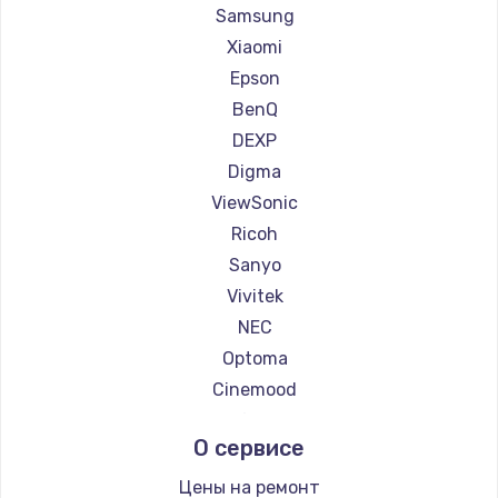
Ремонт проекторов Casio
Samsung
Ремонт проекторов Hiper
Xiaomi
Ремонт проекторов HITACHI
Epson
Ремонт проекторов Panasonic
BenQ
Ремонт проекторов Hisense
DEXP
Digma
ViewSonic
Ricoh
Sanyo
Vivitek
NEC
Optoma
Cinemood
Infocus
О сервисе
Barco
Xgimi
Цены на ремонт