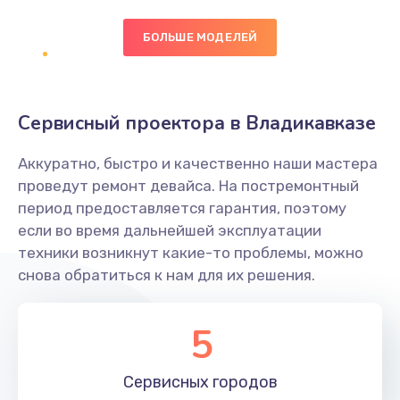
БОЛЬШЕ МОДЕЛЕЙ
Замена экрана
1095 руб.
Заказать
Сервисный проектора в Владикавказе
Замена северного моста
Аккуратно, быстро и качественно наши мастера
1950 руб.
проведут ремонт девайса. На постремонтный
Заказать
период предоставляется гарантия, поэтому
если во время дальнейшей эксплуатации
Ремонт цепей питания
техники возникнут какие-то проблемы, можно
снова обратиться к нам для их решения.
2500 руб.
Заказать
5
Замена жесткого диска
660 руб.
Сервисных
городов