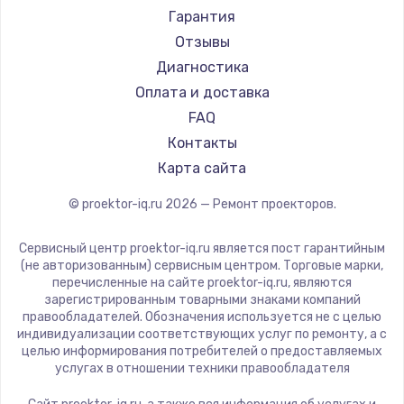
Canon
Гарантия
JVC
Отзывы
Casio
Диагностика
Hiper
Оплата и доставка
HITACHI
FAQ
Panasonic
Контакты
Hisense
Карта сайта
© proektor-iq.ru
2026
— Ремонт проекторов.
Сервисный центр proektor-iq.ru является пост гарантийным
(не авторизованным) сервисным центром. Торговые марки,
перечисленные на сайте proektor-iq.ru, являются
зарегистрированным товарными знаками компаний
правообладателей. Обозначения используется не с целью
индивидуализации соответствующих услуг по ремонту, а с
целью информирования потребителей о предоставляемых
услугах в отношении техники правообладателя