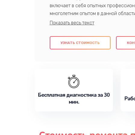
включает в себя опытных профессион
многолетним опытом в данной област
качественный ремонт с использовани
гарантируем качество всех проведенн
клиентам надежное и профессиональн
УЗНАТЬ СТОИМОСТЬ
КОН
потребности наилучшим образом. Не 
сейчас!
Бесплатная диагностика за 30
Рабо
мин.