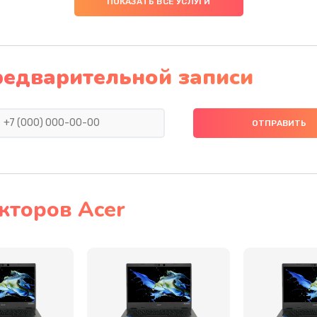
ПОКАЗАТЬ ВСЕ УСЛУГИ
50 мин
2 года
40 мин
2 года
редварительной записи
60 мин
2 года
20 мин
2 года
50 мин
3 года
кторов Acer
20 мин
2 года
40 мин
2 года
50 мин
3 года