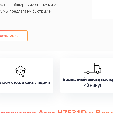
алов с обширными знаниями и
и. Мы предлагаем быстрый и
ем оригинальных компонентов, а также
ых работ. Наша цель - предоставить
ое обслуживание, удовлетворяя их
СУЛЬТАЦИЯ
медлите записаться на ремонт уже
Бесплатный выезд масте
таем с юр. и физ. лицами
40 минут