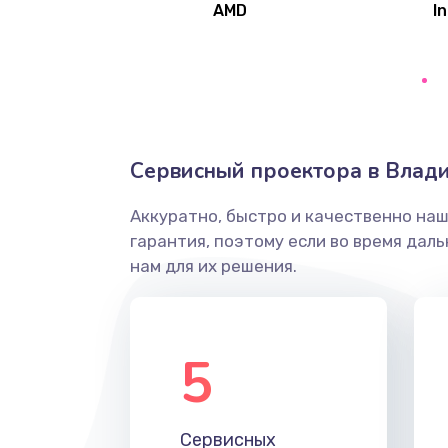
AMD
In
Замена северного моста
Ремонт цепей питания
Замена жесткого диска
Сервисный проектора в Влади
Аккуратно, быстро и качественно на
Установка драйверов
гарантия, поэтому если во время дал
нам для их решения.
Замена вебкамеры
Ремонт петель крышки
5
Настройка Wi-Fi
Сервисных
Замена HDMI