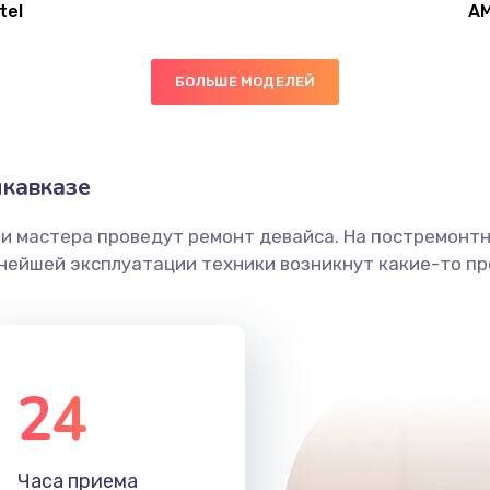
tel
A
20 мин
1 год
БОЛЬШЕ МОДЕЛЕЙ
40 мин
1 год
40 мин
1 год
кавказе
ши мастера проведут ремонт девайса. На постремонт
60 мин
2 года
ьнейшей эксплуатации техники возникнут какие-то пр
30 мин
2 года
50 мин
1 год
24
30 мин
2 года
Часа приема
50 мин
1 год