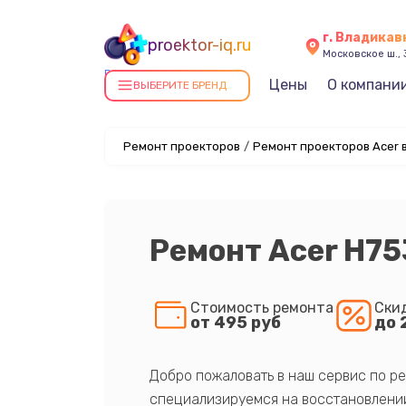
г. Владикав
proektor-iq.ru
Московское ш., 
Ремонт проекторов в
Цены
О компани
ВЫБЕРИТЕ БРЕНД
Владикавказе
Ремонт проекторов
/
Ремонт проекторов Acer 
Ремонт Acer H75
Стоимость ремонта
Ски
от 495 руб
до 
Добро пожаловать в наш сервис по ре
специализируемся на восстановлении