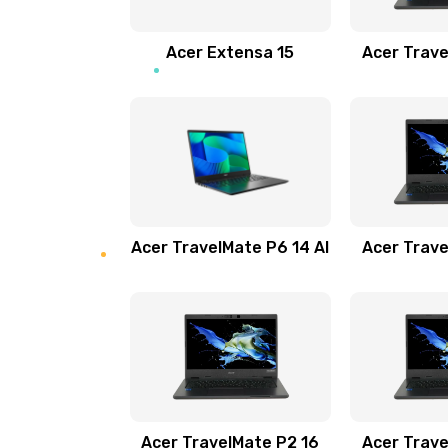
Замена звуковой карты
Acer Extensa 15
Acer Trave
Замена микрофона
Замена оперативной памяти
Замена процессора
Acer TravelMate P6 14 AI
Acer Trave
Замена системы охлаждения
Замена термопасты
Замена шлейфа матрицы
Замена экрана
Acer TravelMate P2 16
Acer Trave