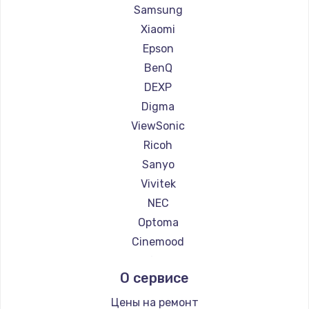
Ремонт проекторов Casio
Samsung
Ремонт проекторов Hiper
Xiaomi
Ремонт проекторов HITACHI
Epson
Ремонт проекторов Panasonic
BenQ
Ремонт проекторов Hisense
DEXP
Digma
ViewSonic
Ricoh
Sanyo
Vivitek
NEC
Optoma
Cinemood
Infocus
О сервисе
Barco
Xgimi
Цены на ремонт