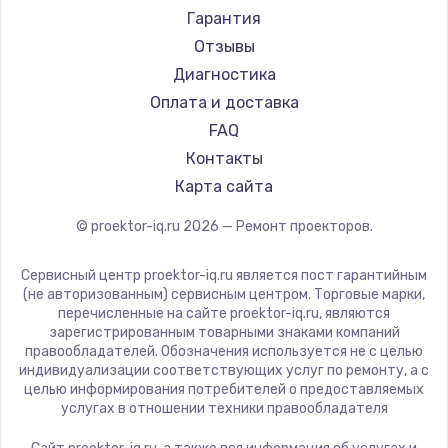
Canon
Гарантия
JVC
Отзывы
Casio
Диагностика
Hiper
Оплата и доставка
HITACHI
FAQ
Panasonic
Контакты
Hisense
Карта сайта
© proektor-iq.ru
2026
— Ремонт проекторов.
Сервисный центр proektor-iq.ru является пост гарантийным
(не авторизованным) сервисным центром. Торговые марки,
перечисленные на сайте proektor-iq.ru, являются
зарегистрированным товарными знаками компаний
правообладателей. Обозначения используется не с целью
индивидуализации соответствующих услуг по ремонту, а с
целью информирования потребителей о предоставляемых
услугах в отношении техники правообладателя