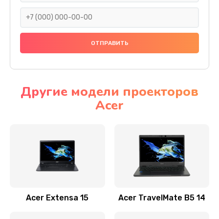
930 руб.
Заказать
Ремонт подсветки
1200 руб.
Заказать
Другие модели проекторов
Acer
Настройка BIOS
650 руб.
Заказать
Замена видеочипа
2500 руб.
Заказать
Acer Extensa 15
Acer TravelMate B5 14
Ремонт разъема питания