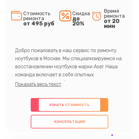
Время
Стоимость
Скидка
ремонта
до
ремонта
от 20
от 495 руб
20%
мин
Добро пожаловать в наш сервис по ремонту
ноутбуков в Москве. Мы специализируемся на
восстановлении ноутбуков марки Aser. Наша
команда включает в себя опытных
профессионалов с обширными знаниями и
многолетним опытом в данной области. Мы
предлагаем быстрый и качественный ремонт с
УЗНАТЬ СТОИМОСТЬ
использованием оригинальных компонентов, а
также гарантируем качество всех
КОНСУЛЬТАЦИЯ
проведенных работ. Наша цель - предоставить
клиентам надежное и профессиональное