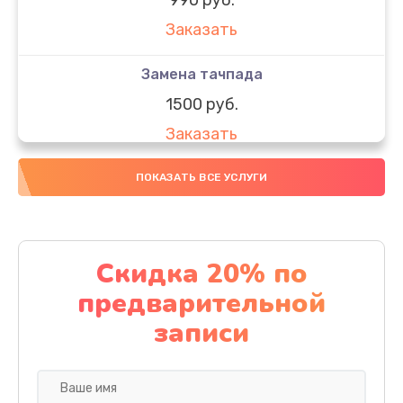
Заказать
Замена тачпада
1500 руб.
Заказать
Замена южного моста
ПОКАЗАТЬ ВСЕ УСЛУГИ
1950 руб.
Заказать
Скидка 20% по
Чистка от пыли
предварительной
1060 руб.
записи
Заказать
Настройка ОС