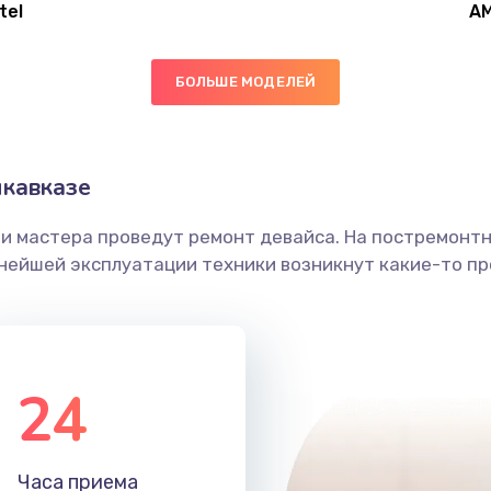
tel
A
30 мин
1 год
БОЛЬШЕ МОДЕЛЕЙ
40 мин
1 год
40 мин
1 год
кавказе
ши мастера проведут ремонт девайса. На постремонт
60 мин
3 года
ьнейшей эксплуатации техники возникнут какие-то пр
50 мин
2 года
50 мин
2 года
24
60 мин
3 года
Часа приема
20 мин
1 год