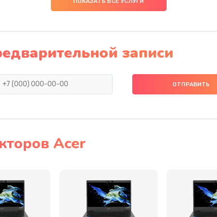
ПОКАЗАТЬ ВСЕ УСЛУГИ
20 мин
2 года
60 мин
1 год
редварительной записи
40 мин
1 год
50 мин
3 года
40 мин
3 года
кторов Acer
50 мин
2 года
60 мин
1 год
60 мин
2 года