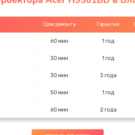
проектора Acer H9501BD в Вл
Срок ремонта
Гарантия
60 мин
1 год
30 мин
1 год
30 мин
3 года
50 мин
1 год
60 мин
2 года
50 мин
3 года