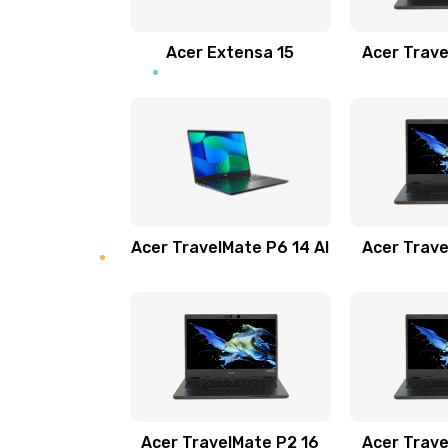
Замена звуковой карты
Acer Extensa 15
Acer Trave
Замена микрофона
Замена оперативной памяти
Замена процессора
Acer TravelMate P6 14 AI
Acer Trave
Замена системы охлаждения
Замена термопасты
Замена шлейфа матрицы
Замена экрана
Acer TravelMate P2 16
Acer Trave