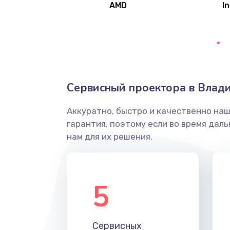
AMD
In
Замена северного моста
Ремонт цепей питания
Замена жесткого диска
Сервисный проектора в Влади
Аккуратно, быстро и качественно на
Установка драйверов
гарантия, поэтому если во время дал
нам для их решения.
Замена вебкамеры
Ремонт петель крышки
5
Настройка Wi-Fi
Сервисных
Замена HDMI