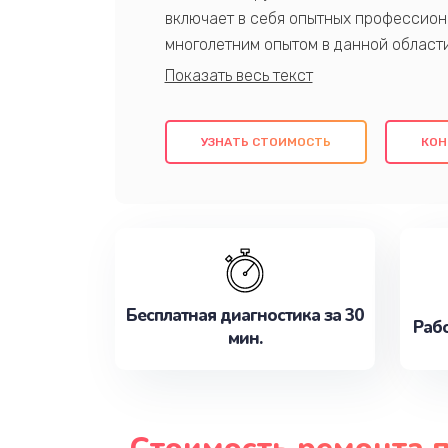
включает в себя опытных профессион
многолетним опытом в данной област
качественный ремонт с использовани
гарантируем качество всех проведенн
клиентам надежное и профессиональн
УЗНАТЬ СТОИМОСТЬ
КОН
потребности наилучшим образом. Не 
сейчас!
Бесплатная диагностика за 30
Рабо
мин.