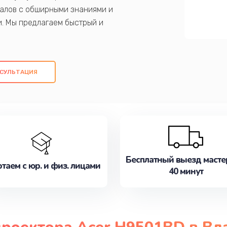
алов с обширными знаниями и
и. Мы предлагаем быстрый и
ем оригинальных компонентов, а также
ых работ. Наша цель - предоставить
ое обслуживание, удовлетворяя их
СУЛЬТАЦИЯ
медлите записаться на ремонт уже
Бесплатный выезд масте
таем с юр. и физ. лицами
40 минут