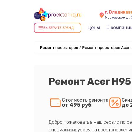
г. Владикав
proektor-iq.ru
Московское ш., 
Ремонт проекторов в
Цены
О компани
ВЫБЕРИТЕ БРЕНД
Владикавказе
Ремонт проекторов
/
Ремонт проекторов Acer 
Ремонт Acer H9
Стоимость ремонта
Ски
от 495 руб
до 
Добро пожаловать в наш сервис по ре
специализируемся на восстановлении