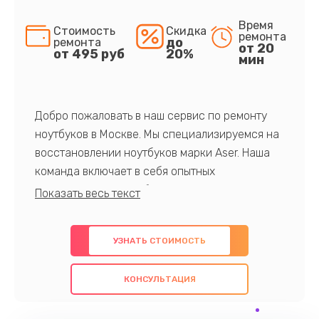
Время
Стоимость
Скидка
ремонта
до
ремонта
от 20
от 495 руб
20%
мин
Добро пожаловать в наш сервис по ремонту
ноутбуков в Москве. Мы специализируемся на
восстановлении ноутбуков марки Aser. Наша
команда включает в себя опытных
профессионалов с обширными знаниями и
многолетним опытом в данной области. Мы
предлагаем быстрый и качественный ремонт с
УЗНАТЬ СТОИМОСТЬ
использованием оригинальных компонентов, а
также гарантируем качество всех
КОНСУЛЬТАЦИЯ
проведенных работ. Наша цель - предоставить
клиентам надежное и профессиональное