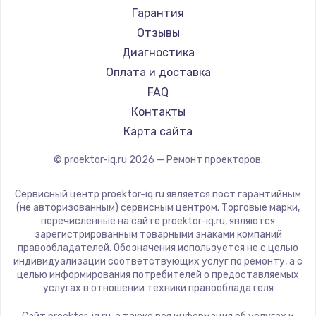
Canon
Гарантия
JVC
Отзывы
Casio
Диагностика
Hiper
Оплата и доставка
HITACHI
FAQ
Panasonic
Контакты
Hisense
Карта сайта
© proektor-iq.ru
2026
— Ремонт проекторов.
Сервисный центр proektor-iq.ru является пост гарантийным
(не авторизованным) сервисным центром. Торговые марки,
перечисленные на сайте proektor-iq.ru, являются
зарегистрированным товарными знаками компаний
правообладателей. Обозначения используется не с целью
индивидуализации соответствующих услуг по ремонту, а с
целью информирования потребителей о предоставляемых
услугах в отношении техники правообладателя