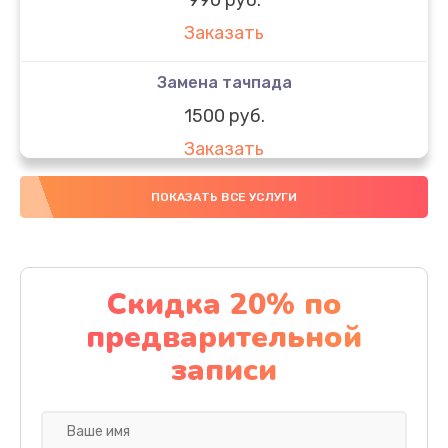
Заказать
Замена тачпада
1500 руб.
Заказать
Замена южного моста
ПОКАЗАТЬ ВСЕ УСЛУГИ
1950 руб.
Заказать
Скидка 20% по
Чистка от пыли
предварительной
1060 руб.
записи
Заказать
Настройка ОС