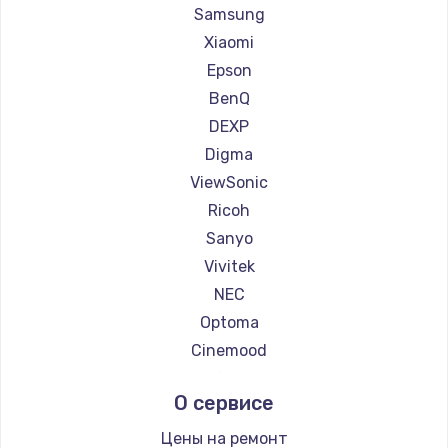
Ремонт проекторов Casio
Samsung
Ремонт проекторов Hiper
Xiaomi
Ремонт проекторов HITACHI
Epson
Ремонт проекторов Panasonic
BenQ
Ремонт проекторов Hisense
DEXP
Digma
ViewSonic
Ricoh
Sanyo
Vivitek
NEC
Optoma
Cinemood
Infocus
О сервисе
Barco
Xgimi
Цены на ремонт