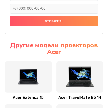
930 руб.
Заказать
Ремонт подсветки
1200 руб.
Заказать
Другие модели проекторов
Acer
Настройка BIOS
650 руб.
Заказать
Замена видеочипа
2500 руб.
Заказать
Acer Extensa 15
Acer TravelMate B5 14
Ремонт разъема питания