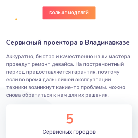
БОЛЬШЕ МОДЕЛЕЙ
Замена экрана
1095 руб.
Заказать
Сервисный проектора в Владикавказе
Замена северного моста
Аккуратно, быстро и качественно наши мастера
1950 руб.
проведут ремонт девайса. На постремонтный
Заказать
период предоставляется гарантия, поэтому
если во время дальнейшей эксплуатации
Ремонт цепей питания
техники возникнут какие-то проблемы, можно
снова обратиться к нам для их решения.
2500 руб.
Заказать
5
Замена жесткого диска
660 руб.
Сервисных
городов