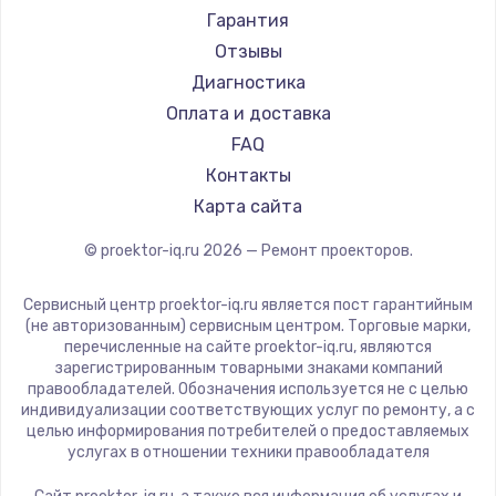
Canon
Гарантия
JVC
Отзывы
Casio
Диагностика
Hiper
Оплата и доставка
HITACHI
FAQ
Panasonic
Контакты
Hisense
Карта сайта
© proektor-iq.ru
2026
— Ремонт проекторов.
Сервисный центр proektor-iq.ru является пост гарантийным
(не авторизованным) сервисным центром. Торговые марки,
перечисленные на сайте proektor-iq.ru, являются
зарегистрированным товарными знаками компаний
правообладателей. Обозначения используется не с целью
индивидуализации соответствующих услуг по ремонту, а с
целью информирования потребителей о предоставляемых
услугах в отношении техники правообладателя