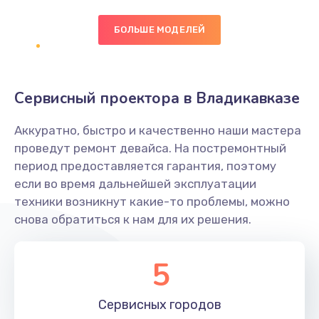
БОЛЬШЕ МОДЕЛЕЙ
Замена экрана
1095 руб.
Заказать
Сервисный проектора в Владикавказе
Замена северного моста
Аккуратно, быстро и качественно наши мастера
1950 руб.
проведут ремонт девайса. На постремонтный
Заказать
период предоставляется гарантия, поэтому
если во время дальнейшей эксплуатации
Ремонт цепей питания
техники возникнут какие-то проблемы, можно
снова обратиться к нам для их решения.
2500 руб.
Заказать
5
Замена жесткого диска
660 руб.
Сервисных
городов