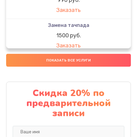
Заказать
Замена тачпада
1500 руб.
Заказать
Замена южного моста
ПОКАЗАТЬ ВСЕ УСЛУГИ
1950 руб.
Заказать
Скидка 20% по
Чистка от пыли
предварительной
1060 руб.
записи
Заказать
Настройка ОС