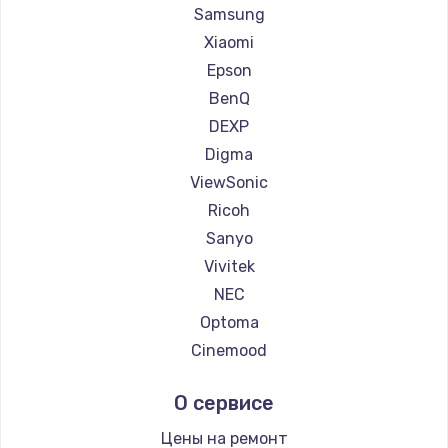
Ремонт проекторов Casio
Samsung
Ремонт проекторов Hiper
Xiaomi
Ремонт проекторов HITACHI
Epson
Ремонт проекторов Panasonic
BenQ
Ремонт проекторов Hisense
DEXP
Digma
ViewSonic
Ricoh
Sanyo
Vivitek
NEC
Optoma
Cinemood
Infocus
О сервисе
Barco
Xgimi
Цены на ремонт