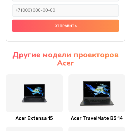
930 руб.
Заказать
Ремонт подсветки
1200 руб.
Заказать
Другие модели проекторов
Acer
Настройка BIOS
650 руб.
Заказать
Замена видеочипа
2500 руб.
Заказать
Acer Extensa 15
Acer TravelMate B5 14
Ремонт разъема питания