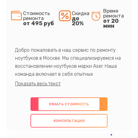
Время
Стоимость
Скидка
ремонта
до
ремонта
от 20
от 495 руб
20%
мин
Добро пожаловать в наш сервис по ремонту
ноутбуков в Москве. Мы специализируемся на
восстановлении ноутбуков марки Aser. Наша
команда включает в себя опытных
профессионалов с обширными знаниями и
многолетним опытом в данной области. Мы
предлагаем быстрый и качественный ремонт с
УЗНАТЬ СТОИМОСТЬ
использованием оригинальных компонентов, а
также гарантируем качество всех
КОНСУЛЬТАЦИЯ
проведенных работ. Наша цель - предоставить
клиентам надежное и профессиональное