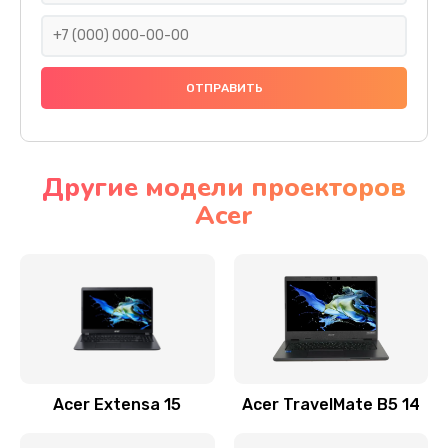
930 руб.
Заказать
Ремонт подсветки
1200 руб.
Заказать
Другие модели проекторов
Acer
Настройка BIOS
650 руб.
Заказать
Замена видеочипа
2500 руб.
Заказать
Acer Extensa 15
Acer TravelMate B5 14
Ремонт разъема питания