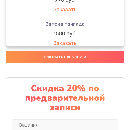
Заказать
Замена тачпада
1500 руб.
Заказать
Замена южного моста
ПОКАЗАТЬ ВСЕ УСЛУГИ
1950 руб.
Заказать
Скидка 20% по
Чистка от пыли
предварительной
1060 руб.
записи
Заказать
Настройка ОС