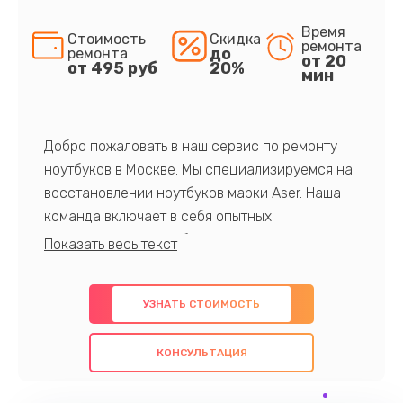
Время
Стоимость
Скидка
ремонта
до
ремонта
от 20
от 495 руб
20%
мин
Добро пожаловать в наш сервис по ремонту
ноутбуков в Москве. Мы специализируемся на
восстановлении ноутбуков марки Aser. Наша
команда включает в себя опытных
профессионалов с обширными знаниями и
многолетним опытом в данной области. Мы
предлагаем быстрый и качественный ремонт с
УЗНАТЬ СТОИМОСТЬ
использованием оригинальных компонентов, а
также гарантируем качество всех
КОНСУЛЬТАЦИЯ
проведенных работ. Наша цель - предоставить
клиентам надежное и профессиональное