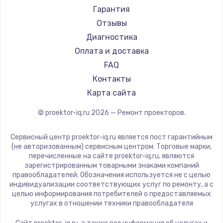
Canon
Гарантия
JVC
Отзывы
Casio
Диагностика
Hiper
Оплата и доставка
HITACHI
FAQ
Panasonic
Контакты
Hisense
Карта сайта
© proektor-iq.ru
2026
— Ремонт проекторов.
Сервисный центр proektor-iq.ru является пост гарантийным
(не авторизованным) сервисным центром. Торговые марки,
перечисленные на сайте proektor-iq.ru, являются
зарегистрированным товарными знаками компаний
правообладателей. Обозначения используется не с целью
индивидуализации соответствующих услуг по ремонту, а с
целью информирования потребителей о предоставляемых
услугах в отношении техники правообладателя