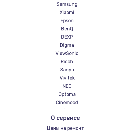
Ремонт проекторов Casio
Samsung
Ремонт проекторов Hiper
Xiaomi
Ремонт проекторов HITACHI
Epson
Ремонт проекторов Panasonic
BenQ
Ремонт проекторов Hisense
DEXP
Digma
ViewSonic
Ricoh
Sanyo
Vivitek
NEC
Optoma
Cinemood
Infocus
О сервисе
Barco
Xgimi
Цены на ремонт