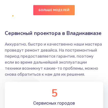
БОЛЬШЕ МОДЕЛЕЙ
Замена экрана
1095 руб.
Заказать
Сервисный проектора в Владикавказе
Замена северного моста
Аккуратно, быстро и качественно наши мастера
1950 руб.
проведут ремонт девайса. На постремонтный
Заказать
период предоставляется гарантия, поэтому
если во время дальнейшей эксплуатации
Ремонт цепей питания
техники возникнут какие-то проблемы, можно
снова обратиться к нам для их решения.
2500 руб.
Заказать
5
Замена жесткого диска
660 руб.
Сервисных
городов