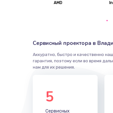
AMD
In
Замена северного моста
Ремонт цепей питания
Замена жесткого диска
Сервисный проектора в Влади
Аккуратно, быстро и качественно на
Установка драйверов
гарантия, поэтому если во время дал
нам для их решения.
Замена вебкамеры
Ремонт петель крышки
5
Настройка Wi-Fi
Сервисных
Замена HDMI