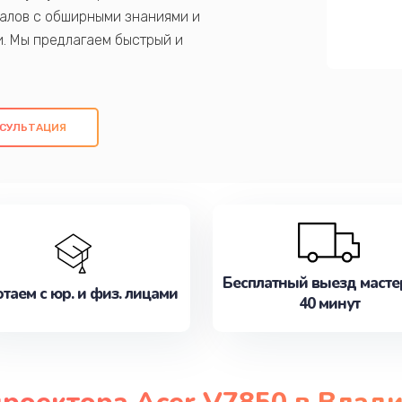
алов с обширными знаниями и
и. Мы предлагаем быстрый и
ем оригинальных компонентов, а также
ых работ. Наша цель - предоставить
ое обслуживание, удовлетворяя их
СУЛЬТАЦИЯ
медлите записаться на ремонт уже
Бесплатный выезд масте
таем с юр. и физ. лицами
40 минут