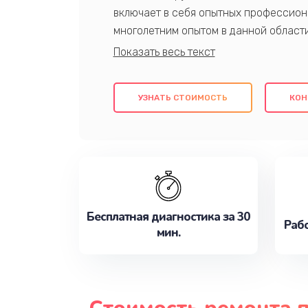
включает в себя опытных профессион
многолетним опытом в данной област
качественный ремонт с использовани
гарантируем качество всех проведенн
клиентам надежное и профессиональн
УЗНАТЬ СТОИМОСТЬ
КОН
потребности наилучшим образом. Не 
сейчас!
Бесплатная диагностика за 30
Рабо
мин.