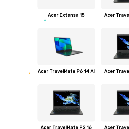
Замена звуковой карты
Acer Extensa 15
Acer Trave
Замена микрофона
Замена оперативной памяти
Замена процессора
Acer TravelMate P6 14 AI
Acer Trave
Замена системы охлаждения
Замена термопасты
Замена шлейфа матрицы
Замена экрана
Acer TravelMate P2 16
Acer Trave