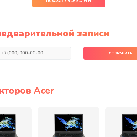
ПОКАЗАТЬ ВСЕ УСЛУГИ
50 мин
1 год
60 мин
2 года
редварительной записи
60 мин
1 год
40 мин
1 год
50 мин
1 год
кторов Acer
60 мин
3 года
60 мин
1 год
30 мин
1 год