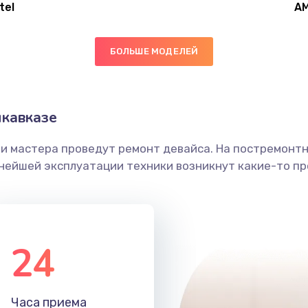
tel
A
30 мин
2 года
БОЛЬШЕ МОДЕЛЕЙ
40 мин
3 года
40 мин
2 года
кавказе
ши мастера проведут ремонт девайса. На постремонт
30 мин
2 года
ьнейшей эксплуатации техники возникнут какие-то пр
60 мин
2 года
20 мин
2 года
24
20 мин
3 года
Часа приема
40 мин
2 года