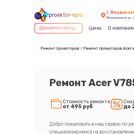
г. Владикав
proektor-iq.ru
Московское ш., 
Ремонт проекторов в
Цены
О компани
ВЫБЕРИТЕ БРЕНД
Владикавказе
Ремонт проекторов
/
Ремонт проекторов Acer 
Ремонт Acer V78
Стоимость ремонта
Ски
от 495 руб
до 
Добро пожаловать в наш сервис по ре
специализируемся на восстановлении