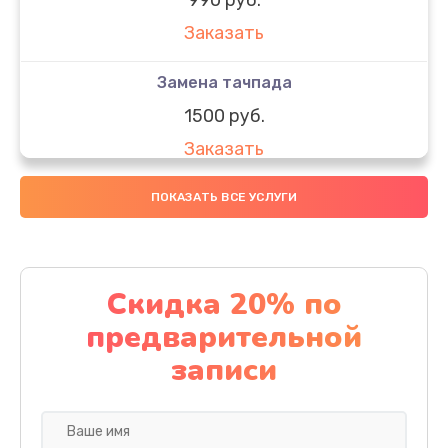
Заказать
Замена тачпада
1500 руб.
Заказать
Замена южного моста
ПОКАЗАТЬ ВСЕ УСЛУГИ
1950 руб.
Заказать
Скидка 20% по
Чистка от пыли
предварительной
1060 руб.
записи
Заказать
Настройка ОС