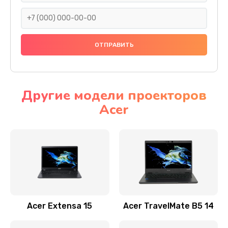
930 руб.
Заказать
Ремонт подсветки
1200 руб.
Заказать
Другие модели проекторов
Acer
Настройка BIOS
650 руб.
Заказать
Замена видеочипа
2500 руб.
Заказать
Acer Extensa 15
Acer TravelMate B5 14
Ремонт разъема питания