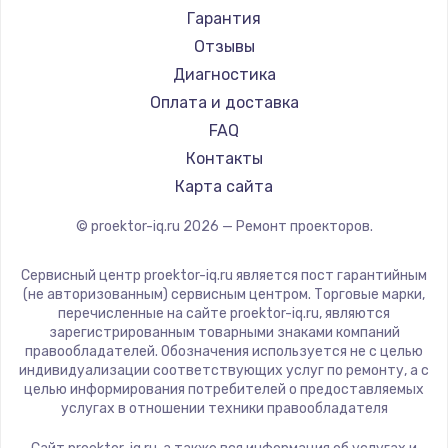
Canon
Гарантия
JVC
Отзывы
Casio
Диагностика
Hiper
Оплата и доставка
HITACHI
FAQ
Panasonic
Контакты
Hisense
Карта сайта
© proektor-iq.ru
2026
— Ремонт проекторов.
Сервисный центр proektor-iq.ru является пост гарантийным
(не авторизованным) сервисным центром. Торговые марки,
перечисленные на сайте proektor-iq.ru, являются
зарегистрированным товарными знаками компаний
правообладателей. Обозначения используется не с целью
индивидуализации соответствующих услуг по ремонту, а с
целью информирования потребителей о предоставляемых
услугах в отношении техники правообладателя