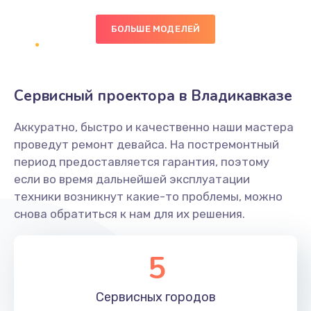
БОЛЬШЕ МОДЕЛЕЙ
Замена экрана
1095 руб.
Заказать
Сервисный проектора в Владикавказе
Замена северного моста
Аккуратно, быстро и качественно наши мастера
1950 руб.
проведут ремонт девайса. На постремонтный
Заказать
период предоставляется гарантия, поэтому
если во время дальнейшей эксплуатации
Ремонт цепей питания
техники возникнут какие-то проблемы, можно
снова обратиться к нам для их решения.
2500 руб.
Заказать
5
Замена жесткого диска
660 руб.
Сервисных
городов