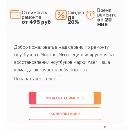
Время
Стоимость
Скидка
ремонта
до
ремонта
от 20
от 495 руб
20%
мин
Добро пожаловать в наш сервис по ремонту
ноутбуков в Москве. Мы специализируемся на
восстановлении ноутбуков марки Aser. Наша
команда включает в себя опытных
профессионалов с обширными знаниями и
многолетним опытом в данной области. Мы
предлагаем быстрый и качественный ремонт с
УЗНАТЬ СТОИМОСТЬ
использованием оригинальных компонентов, а
также гарантируем качество всех
КОНСУЛЬТАЦИЯ
проведенных работ. Наша цель - предоставить
клиентам надежное и профессиональное