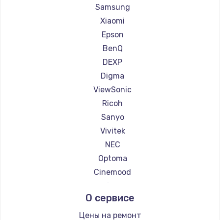
Ремонт проекторов Casio
Samsung
Ремонт проекторов Hiper
Xiaomi
Ремонт проекторов HITACHI
Epson
Ремонт проекторов Panasonic
BenQ
Ремонт проекторов Hisense
DEXP
Digma
ViewSonic
Ricoh
Sanyo
Vivitek
NEC
Optoma
Cinemood
Infocus
О сервисе
Barco
Xgimi
Цены на ремонт