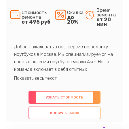
Время
Стоимость
Скидка
ремонта
до
ремонта
от 20
от 495 руб
20%
мин
Добро пожаловать в наш сервис по ремонту
ноутбуков в Москве. Мы специализируемся на
восстановлении ноутбуков марки Aser. Наша
команда включает в себя опытных
профессионалов с обширными знаниями и
многолетним опытом в данной области. Мы
предлагаем быстрый и качественный ремонт с
УЗНАТЬ СТОИМОСТЬ
использованием оригинальных компонентов, а
также гарантируем качество всех
КОНСУЛЬТАЦИЯ
проведенных работ. Наша цель - предоставить
клиентам надежное и профессиональное