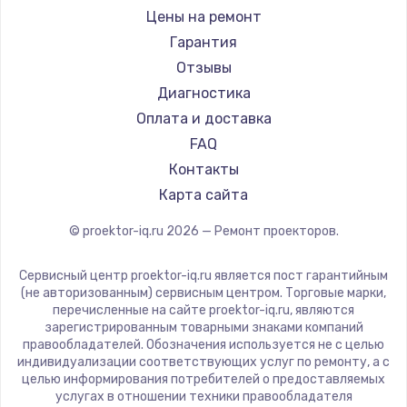
Xgimi
Цены на ремонт
Canon
Гарантия
JVC
Отзывы
Casio
Диагностика
Hiper
Оплата и доставка
HITACHI
FAQ
Panasonic
Контакты
Hisense
Карта сайта
© proektor-iq.ru
2026
— Ремонт проекторов.
Сервисный центр proektor-iq.ru является пост гарантийным
(не авторизованным) сервисным центром. Торговые марки,
перечисленные на сайте proektor-iq.ru, являются
зарегистрированным товарными знаками компаний
правообладателей. Обозначения используется не с целью
индивидуализации соответствующих услуг по ремонту, а с
целью информирования потребителей о предоставляемых
услугах в отношении техники правообладателя