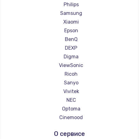
Ремонт проекторов JVC
Philips
Ремонт проекторов Casio
Samsung
Ремонт проекторов Hiper
Xiaomi
Ремонт проекторов HITACHI
Epson
Ремонт проекторов Panasonic
BenQ
Ремонт проекторов Hisense
DEXP
Digma
ViewSonic
Ricoh
Sanyo
Vivitek
NEC
Optoma
Cinemood
Infocus
О сервисе
Barco