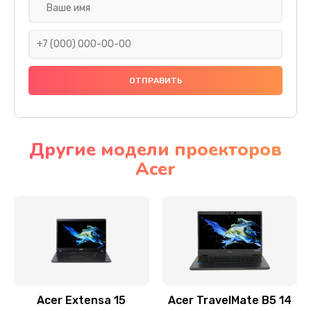
Настройка ОС
930 руб.
Заказать
Ремонт подсветки
1200 руб.
Заказать
Другие модели проекторов
Acer
Настройка BIOS
650 руб.
Заказать
Замена видеочипа
2500 руб.
Заказать
Acer Extensa 15
Acer TravelMate B5 14