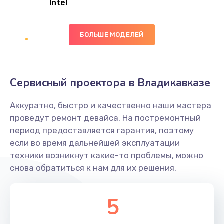
Intel
Заказать
БОЛЬШЕ МОДЕЛЕЙ
Замена экрана
1095 руб.
Заказать
Сервисный проектора в Владикавказе
Замена северного моста
Аккуратно, быстро и качественно наши мастера
1950 руб.
проведут ремонт девайса. На постремонтный
Заказать
период предоставляется гарантия, поэтому
если во время дальнейшей эксплуатации
Ремонт цепей питания
техники возникнут какие-то проблемы, можно
снова обратиться к нам для их решения.
2500 руб.
Заказать
5
Замена жесткого диска