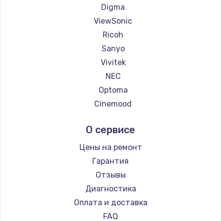
1260 руб.
Digma
Заказать
ViewSonic
Ricoh
Установка драйверов
Sanyo
725 руб.
Vivitek
NEC
Заказать
Optoma
Замена жесткого диска
Cinemood
Infocus
750 руб.
О сервисе
Barco
Заказать
Xgimi
Цены на ремонт
Canon
Ремонт цепей питания
Гарантия
JVC
Отзывы
2500 руб.
Casio
Диагностика
Заказать
Hiper
Оплата и доставка
HITACHI
FAQ
Замена видеокарты