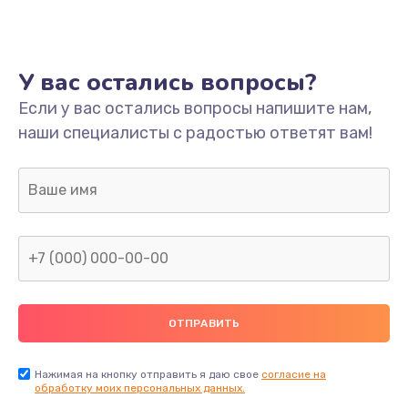
Ремонт платы
800 руб.
У вас остались вопросы?
Заказать
Если у вас остались вопросы напишите нам,
наши специалисты с радостью ответят вам!
Не включается
1400 руб.
Заказать
Нет звука
800 руб.
Заказать
Не видит флешку
400 руб.
Нажимая на кнопку отправить я даю свое
согласие на
обработку моих персональных данных.
Заказать