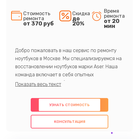
Время
Стоимость
Скидка
ремонта
до
ремонта
от 20
от 370 руб
20%
мин
Добро пожаловать в наш сервис по ремонту
ноутбуков в Москве. Мы специализируемся на
восстановлении ноутбуков марки Aser. Наша
команда включает в себя опытных
профессионалов с обширными знаниями и
многолетним опытом в данной области. Мы
предлагаем быстрый и качественный ремонт с
УЗНАТЬ СТОИМОСТЬ
использованием оригинальных компонентов, а
также гарантируем качество всех
КОНСУЛЬТАЦИЯ
проведенных работ. Наша цель - предоставить
клиентам надежное и профессиональное