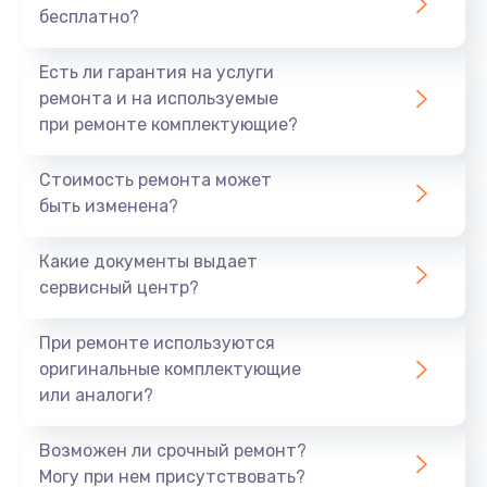
бесплатно?
700 руб.
Заказать
Есть ли гарантия на услуги
ремонта и на используемые
Не заряжается
при ремонте комплектующие?
800 руб.
Стоимость ремонта может
Заказать
быть изменена?
Замена кнопок
Какие документы выдает
490 руб.
сервисный центр?
Заказать
При ремонте используются
оригинальные комплектующие
Восстановление после попадания влаги
или аналоги?
790 руб.
Заказать
Возможен ли срочный ремонт?
Могу при нем присутствовать?