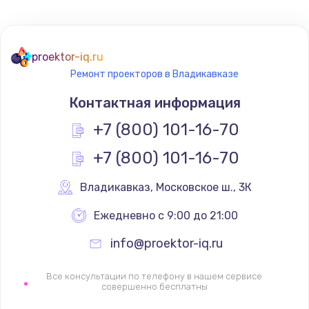
Не реагирует на кнопки
700 руб.
proektor-iq.ru
Ремонт проекторов в Владикавказе
Заказать
Контактная информация
Не сопряжается с устройством
+7 (800) 101-16-70
900 руб.
+7 (800) 101-16-70
Заказать
Владикавказ
,
 Московское ш., 3К
Помехи и искажение звука
900 руб.
Ежедневно с 9:00 до 21:00
Заказать
info@proektor-iq.ru
Не работает
Все консультации по телефону в нашем сервисе
совершенно бесплатны
1400 руб.