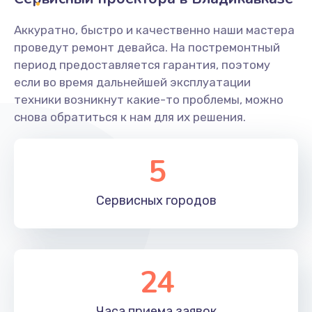
Заказать
Аккуратно, быстро и качественно наши мастера
Ремонт системной платы
проведут ремонт девайса. На постремонтный
период предоставляется гарантия, поэтому
1600 руб.
если во время дальнейшей эксплуатации
Заказать
техники возникнут какие-то проблемы, можно
снова обратиться к нам для их решения.
Снятие системных ошибок/программный ремонт
1400 руб.
5
Заказать
Сервисных
городов
Ремонт разъема SIM-карты
880 руб.
Заказать
24
Модернизация
1830 руб.
Часа приема
заявок