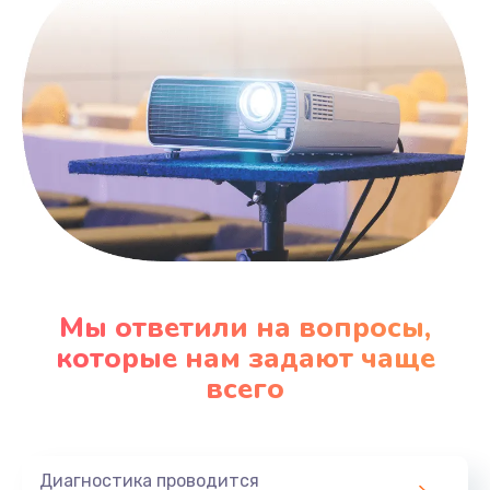
600 руб.
Заказать
Замена датчика
480 руб.
Заказать
Замена кнопки
450 руб.
Заказать
Мы ответили на вопросы,
которые нам задают чаще
Настройка
всего
600 руб.
Заказать
Диагностика проводится
Очень тихо играет