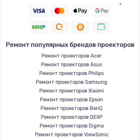
Заказать
Восстановление цепи питания, пайка
880 руб.
Заказать
Ремонт популярных брендов проекторов
Программный ремонт/прошивка
Ремонт проекторов Acer
Ремонт проекторов Asus
390 руб.
Ремонт проекторов Philips
Заказать
Ремонт проекторов Samsung
Ремонт проекторов Xiaomi
Замена Bluetooth/Wi-Fi модуля
Ремонт проекторов Epson
800 руб.
Ремонт проекторов BenQ
Заказать
Ремонт проекторов DEXP
Ремонт проекторов Digma
Замена картридера
Ремонт проекторов ViewSonic
890 руб.