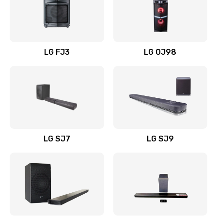
Замена уборочных щеток
1400 руб.
Заказать
LG FJ3
LG OJ98
Замена или ремонт блока питания
1400 руб.
Заказать
Замена батареи (аккумулятора)
2200 руб.
LG SJ7
LG SJ9
Заказать
Замена, восстановление кнопок
1300 руб.
Заказать