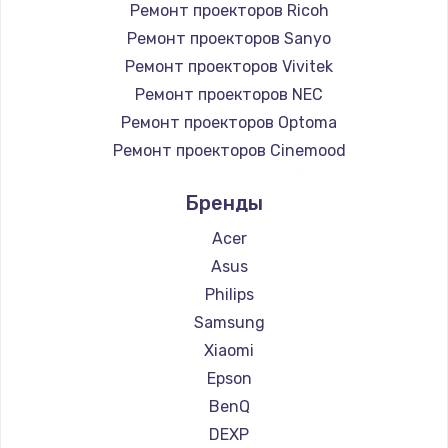
Ремонт проекторов Ricoh
Заказать
Ремонт проекторов Sanyo
Ремонт проекторов Vivitek
Замена микросхемы NFC
Ремонт проекторов NEC
1100 руб.
Ремонт проекторов Optoma
Заказать
Ремонт проекторов Cinemood
Ремонт проекторов Infocus
Замена шим-контроллера
Бренды
Ремонт проекторов Barco
3900 руб.
Ремонт проекторов Xgimi
Acer
Заказать
Ремонт проекторов Canon
Asus
Ремонт проекторов JVC
Philips
Настройка Wi-Fi
Ремонт проекторов Casio
Samsung
1030 руб.
Ремонт проекторов Hiper
Xiaomi
Заказать
Ремонт проекторов HITACHI
Epson
Ремонт проекторов Panasonic
BenQ
Замена вебкамеры
Ремонт проекторов Hisense
DEXP