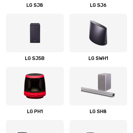
LG SJ8
LG SJ6
Восстановление после заклинивания
1400 руб.
Заказать
Восстановление после залития
1500 руб.
LG SJ5B
LG SWH1
Заказать
Замена фильтра
1500 руб.
Заказать
LG PH1
LG SH8
Ремонт корпуса
1400 руб.