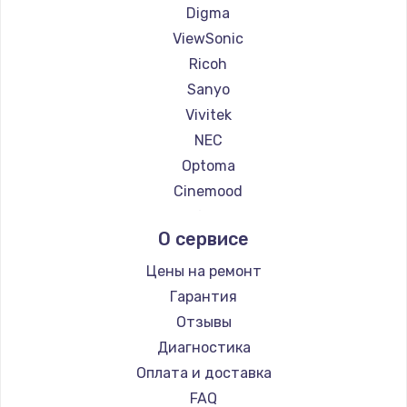
1260 руб.
Digma
Заказать
ViewSonic
Ricoh
Установка драйверов
Sanyo
725 руб.
Vivitek
NEC
Заказать
Optoma
Замена жесткого диска
Cinemood
Infocus
750 руб.
О сервисе
Barco
Заказать
Xgimi
Цены на ремонт
Canon
Ремонт цепей питания
Гарантия
JVC
Отзывы
2500 руб.
Casio
Диагностика
Заказать
Hiper
Оплата и доставка
HITACHI
FAQ
Замена видеокарты