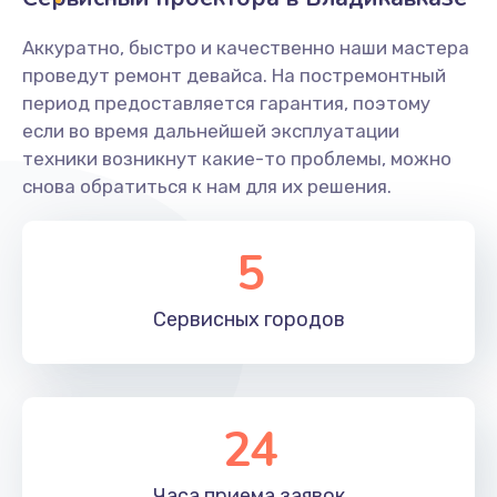
Заказать
Аккуратно, быстро и качественно наши мастера
Ремонт системной платы
проведут ремонт девайса. На постремонтный
период предоставляется гарантия, поэтому
1600 руб.
если во время дальнейшей эксплуатации
Заказать
техники возникнут какие-то проблемы, можно
снова обратиться к нам для их решения.
Снятие системных ошибок/программный ремонт
1400 руб.
5
Заказать
Сервисных
городов
Ремонт разъема SIM-карты
880 руб.
Заказать
24
Модернизация
1830 руб.
Часа приема
заявок