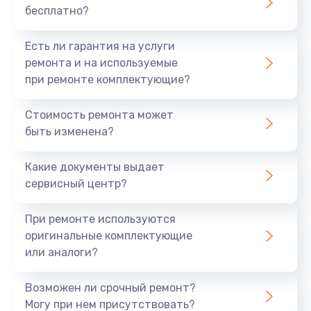
бесплатно?
700 руб.
Заказать
Есть ли гарантия на услуги
ремонта и на используемые
Не заряжается
при ремонте комплектующие?
800 руб.
Стоимость ремонта может
Заказать
быть изменена?
Замена кнопок
Какие документы выдает
490 руб.
сервисный центр?
Заказать
При ремонте используются
оригинальные комплектующие
Восстановление после попадания влаги
или аналоги?
790 руб.
Заказать
Возможен ли срочный ремонт?
Могу при нем присутствовать?