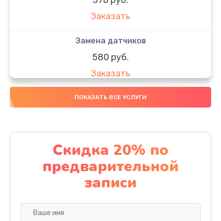
Заказать
Замена датчиков
580 руб.
Заказать
Комплексная чистка
ПОКАЗАТЬ ВСЕ УСЛУГИ
800 руб.
Заказать
Скидка 20% по
Замена дисплея (экрана)
предварительной
2000 руб.
записи
Заказать
Ремонт платы электроники