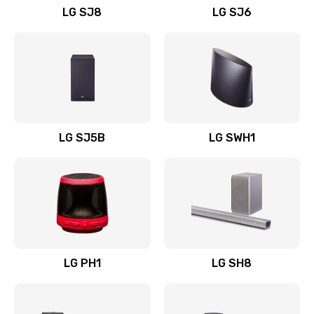
LG SJ8
LG SJ6
Восстановление после заклинивания
1400 руб.
Заказать
Восстановление после залития
1500 руб.
LG SJ5B
LG SWH1
Заказать
Замена фильтра
1500 руб.
Заказать
LG PH1
LG SH8
Ремонт корпуса
1400 руб.