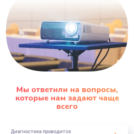
600 руб.
Заказать
Замена датчика
480 руб.
Заказать
Замена кнопки
450 руб.
Заказать
Мы ответили на вопросы,
которые нам задают чаще
Настройка
всего
600 руб.
Заказать
Диагностика проводится
Очень тихо играет