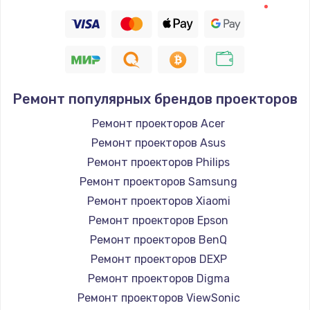
Заказать
Восстановление цепи питания, пайка
880 руб.
Заказать
Ремонт популярных брендов проекторов
Программный ремонт/прошивка
Ремонт проекторов Acer
Ремонт проекторов Asus
390 руб.
Ремонт проекторов Philips
Заказать
Ремонт проекторов Samsung
Ремонт проекторов Xiaomi
Замена Bluetooth/Wi-Fi модуля
Ремонт проекторов Epson
800 руб.
Ремонт проекторов BenQ
Заказать
Ремонт проекторов DEXP
Ремонт проекторов Digma
Замена картридера
Ремонт проекторов ViewSonic
890 руб.