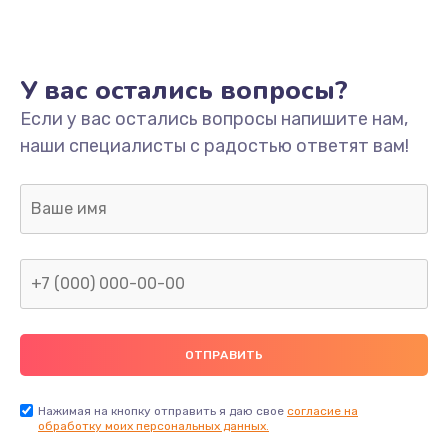
Ремонт платы
800 руб.
У вас остались вопросы?
Заказать
Если у вас остались вопросы напишите нам,
наши специалисты с радостью ответят вам!
Не включается
1400 руб.
Заказать
Нет звука
800 руб.
Заказать
Не видит флешку
400 руб.
Нажимая на кнопку отправить я даю свое
согласие на
обработку моих персональных данных.
Заказать