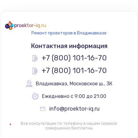
Не реагирует на кнопки
700 руб.
proektor-iq.ru
Ремонт проекторов в Владикавказе
Заказать
Контактная информация
Не сопряжается с устройством
+7 (800) 101-16-70
900 руб.
+7 (800) 101-16-70
Заказать
Владикавказ
,
 Московское ш., 3К
Помехи и искажение звука
900 руб.
Ежедневно с 9:00 до 21:00
Заказать
info@proektor-iq.ru
Не работает
Все консультации по телефону в нашем сервисе
совершенно бесплатны
1400 руб.