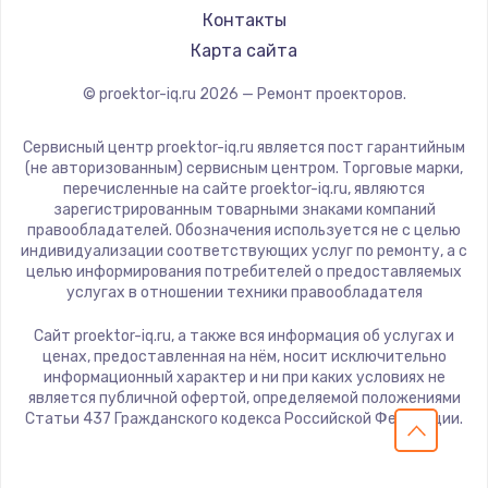
Panasonic
Контакты
1600 руб.
Hisense
Карта сайта
Заказать
© proektor-iq.ru
2026
— Ремонт проекторов.
Ремонт разъема питания
Сервисный центр proektor-iq.ru является пост гарантийным
880 руб.
(не авторизованным) сервисным центром. Торговые марки,
Заказать
перечисленные на сайте proektor-iq.ru, являются
зарегистрированным товарными знаками компаний
правообладателей. Обозначения используется не с целью
Замена видеочипа
индивидуализации соответствующих услуг по ремонту, а с
целью информирования потребителей о предоставляемых
2745 руб.
услугах в отношении техники правообладателя
Заказать
Сайт proektor-iq.ru, а также вся информация об услугах и
ценах, предоставленная на нём, носит исключительно
Замена северного моста
информационный характер и ни при каких условиях не
является публичной офертой, определяемой положениями
2600 руб.
Статьи 437 Гражданского кодекса Российской Федерации.
Заказать