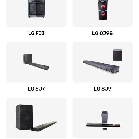
Замена уборочных щеток
1400 руб.
Заказать
LG FJ3
LG OJ98
Замена или ремонт блока питания
1400 руб.
Заказать
Замена батареи (аккумулятора)
2200 руб.
LG SJ7
LG SJ9
Заказать
Замена, восстановление кнопок
1300 руб.
Заказать