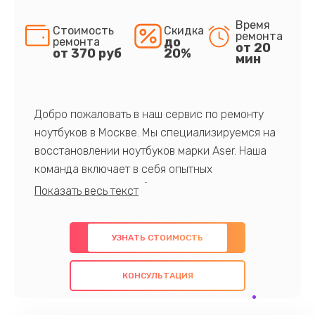
Время
Стоимость
Скидка
ремонта
до
ремонта
от 20
от 370 руб
20%
мин
Добро пожаловать в наш сервис по ремонту
ноутбуков в Москве. Мы специализируемся на
восстановлении ноутбуков марки Aser. Наша
команда включает в себя опытных
профессионалов с обширными знаниями и
многолетним опытом в данной области. Мы
предлагаем быстрый и качественный ремонт с
УЗНАТЬ СТОИМОСТЬ
использованием оригинальных компонентов, а
также гарантируем качество всех
КОНСУЛЬТАЦИЯ
проведенных работ. Наша цель - предоставить
клиентам надежное и профессиональное