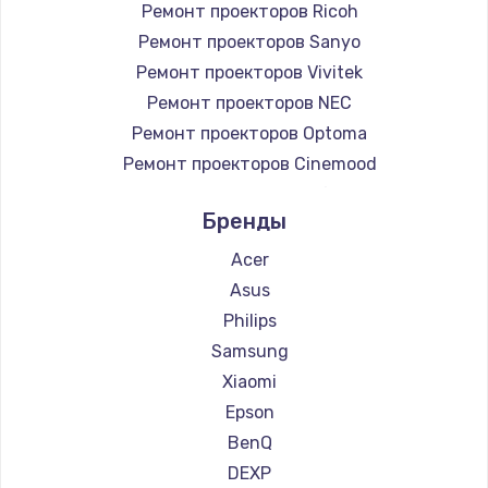
Ремонт проекторов Ricoh
Заказать
Ремонт проекторов Sanyo
Ремонт проекторов Vivitek
Замена микросхемы NFC
Ремонт проекторов NEC
1100 руб.
Ремонт проекторов Optoma
Заказать
Ремонт проекторов Cinemood
Ремонт проекторов Infocus
Замена шим-контроллера
Бренды
Ремонт проекторов Barco
3900 руб.
Ремонт проекторов Xgimi
Acer
Заказать
Ремонт проекторов Canon
Asus
Ремонт проекторов JVC
Philips
Настройка Wi-Fi
Ремонт проекторов Casio
Samsung
1030 руб.
Ремонт проекторов Hiper
Xiaomi
Заказать
Ремонт проекторов HITACHI
Epson
Ремонт проекторов Panasonic
BenQ
Замена вебкамеры
Ремонт проекторов Hisense
DEXP