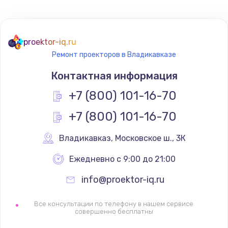
Не реагирует на кнопки
700 руб.
proektor-iq.ru
Ремонт проекторов в Владикавказе
Заказать
Контактная информация
Не сопряжается с устройством
+7 (800) 101-16-70
900 руб.
+7 (800) 101-16-70
Заказать
Владикавказ
,
 Московское ш., 3К
Помехи и искажение звука
900 руб.
Ежедневно с 9:00 до 21:00
Заказать
info@proektor-iq.ru
Не работает
Все консультации по телефону в нашем сервисе
совершенно бесплатны
1400 руб.