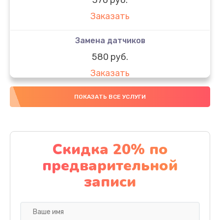
Заказать
Замена датчиков
580 руб.
Заказать
Комплексная чистка
ПОКАЗАТЬ ВСЕ УСЛУГИ
800 руб.
Заказать
Скидка 20% по
Замена дисплея (экрана)
предварительной
2000 руб.
записи
Заказать
Ремонт платы электроники