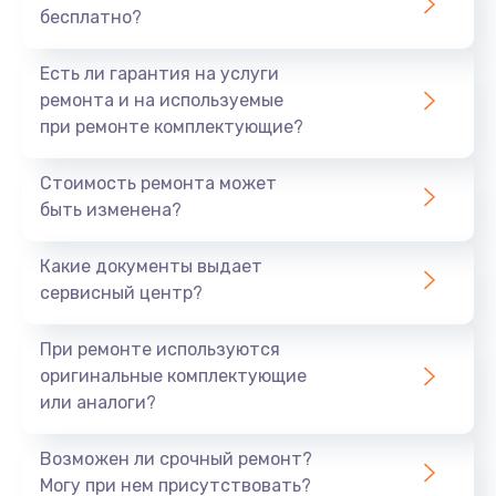
бесплатно?
700 руб.
Заказать
Есть ли гарантия на услуги
ремонта и на используемые
Не заряжается
при ремонте комплектующие?
800 руб.
Стоимость ремонта может
Заказать
быть изменена?
Замена кнопок
Какие документы выдает
490 руб.
сервисный центр?
Заказать
При ремонте используются
оригинальные комплектующие
Восстановление после попадания влаги
или аналоги?
790 руб.
Заказать
Возможен ли срочный ремонт?
Могу при нем присутствовать?