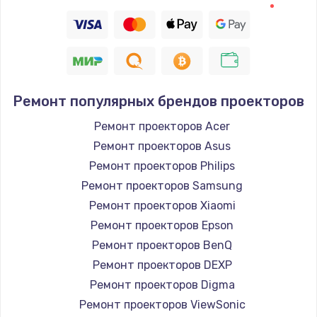
Заказать
Восстановление цепи питания, пайка
880 руб.
Заказать
Ремонт популярных брендов проекторов
Программный ремонт/прошивка
Ремонт проекторов Acer
Ремонт проекторов Asus
390 руб.
Ремонт проекторов Philips
Заказать
Ремонт проекторов Samsung
Ремонт проекторов Xiaomi
Замена Bluetooth/Wi-Fi модуля
Ремонт проекторов Epson
800 руб.
Ремонт проекторов BenQ
Заказать
Ремонт проекторов DEXP
Ремонт проекторов Digma
Замена картридера
Ремонт проекторов ViewSonic
890 руб.