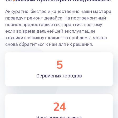
Заказать
Аккуратно, быстро и качественно наши мастера
Ремонт системной платы
проведут ремонт девайса. На постремонтный
период предоставляется гарантия, поэтому
1600 руб.
если во время дальнейшей эксплуатации
Заказать
техники возникнут какие-то проблемы, можно
снова обратиться к нам для их решения.
Снятие системных ошибок/программный ремонт
1400 руб.
5
Заказать
Сервисных
городов
Ремонт разъема SIM-карты
880 руб.
Заказать
24
Модернизация
1830 руб.
Часа приема
заявок