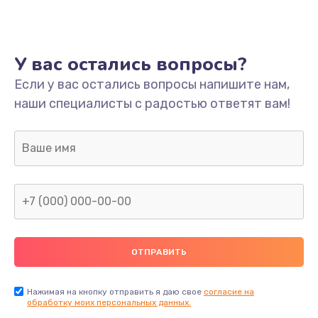
Ремонт платы
800 руб.
У вас остались вопросы?
Заказать
Если у вас остались вопросы напишите нам,
наши специалисты с радостью ответят вам!
Не включается
1400 руб.
Заказать
Нет звука
800 руб.
Заказать
Не видит флешку
400 руб.
Нажимая на кнопку отправить я даю свое
согласие на
обработку моих персональных данных.
Заказать