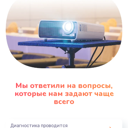
600 руб.
Заказать
Замена датчика
480 руб.
Заказать
Замена кнопки
450 руб.
Заказать
Мы ответили на вопросы,
которые нам задают чаще
Настройка
всего
600 руб.
Заказать
Диагностика проводится
Очень тихо играет