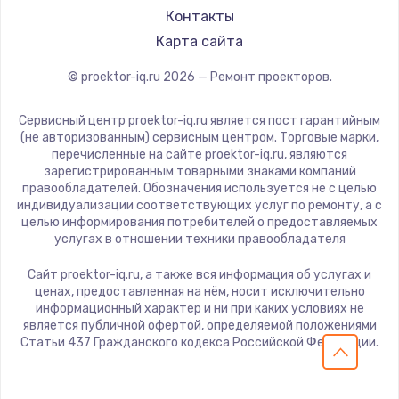
Panasonic
Контакты
1600 руб.
Hisense
Карта сайта
Заказать
© proektor-iq.ru
2026
— Ремонт проекторов.
Ремонт разъема питания
Сервисный центр proektor-iq.ru является пост гарантийным
880 руб.
(не авторизованным) сервисным центром. Торговые марки,
Заказать
перечисленные на сайте proektor-iq.ru, являются
зарегистрированным товарными знаками компаний
правообладателей. Обозначения используется не с целью
Замена видеочипа
индивидуализации соответствующих услуг по ремонту, а с
целью информирования потребителей о предоставляемых
2745 руб.
услугах в отношении техники правообладателя
Заказать
Сайт proektor-iq.ru, а также вся информация об услугах и
ценах, предоставленная на нём, носит исключительно
Замена северного моста
информационный характер и ни при каких условиях не
является публичной офертой, определяемой положениями
2600 руб.
Статьи 437 Гражданского кодекса Российской Федерации.
Заказать