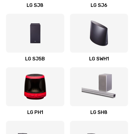
LG SJ8
LG SJ6
Восстановление после заклинивания
1400 руб.
Заказать
Восстановление после залития
1500 руб.
LG SJ5B
LG SWH1
Заказать
Замена фильтра
1500 руб.
Заказать
LG PH1
LG SH8
Ремонт корпуса
1400 руб.