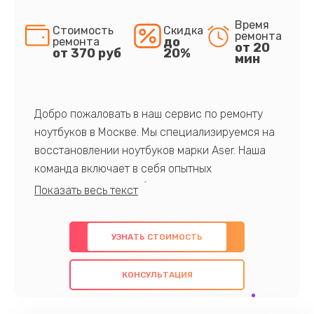
Время
Стоимость
Скидка
ремонта
до
ремонта
от 20
от 370 руб
20%
мин
Добро пожаловать в наш сервис по ремонту
ноутбуков в Москве. Мы специализируемся на
восстановлении ноутбуков марки Aser. Наша
команда включает в себя опытных
профессионалов с обширными знаниями и
многолетним опытом в данной области. Мы
предлагаем быстрый и качественный ремонт с
УЗНАТЬ СТОИМОСТЬ
использованием оригинальных компонентов, а
также гарантируем качество всех
КОНСУЛЬТАЦИЯ
проведенных работ. Наша цель - предоставить
клиентам надежное и профессиональное