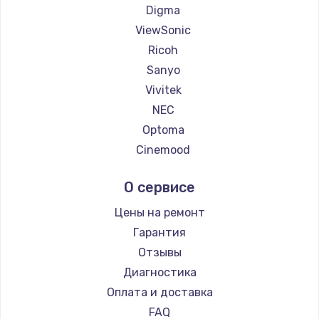
1260 руб.
Digma
Заказать
ViewSonic
Ricoh
Установка драйверов
Sanyo
725 руб.
Vivitek
NEC
Заказать
Optoma
Замена жесткого диска
Cinemood
Infocus
750 руб.
О сервисе
Barco
Заказать
Xgimi
Цены на ремонт
Canon
Ремонт цепей питания
Гарантия
JVC
Отзывы
2500 руб.
Casio
Диагностика
Заказать
Hiper
Оплата и доставка
HITACHI
FAQ
Замена видеокарты