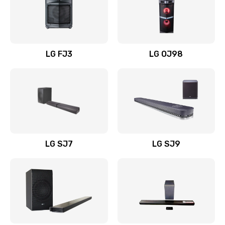
Замена уборочных щеток
1400 руб.
Заказать
LG FJ3
LG OJ98
Замена или ремонт блока питания
1400 руб.
Заказать
Замена батареи (аккумулятора)
2200 руб.
LG SJ7
LG SJ9
Заказать
Замена, восстановление кнопок
1300 руб.
Заказать