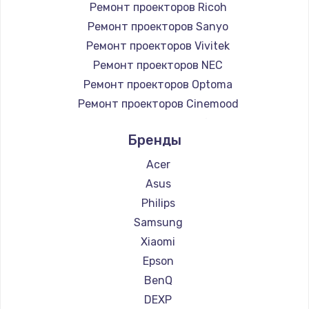
Ремонт проекторов Ricoh
Заказать
Ремонт проекторов Sanyo
Ремонт проекторов Vivitek
Замена микросхемы NFC
Ремонт проекторов NEC
1100 руб.
Ремонт проекторов Optoma
Заказать
Ремонт проекторов Cinemood
Ремонт проекторов Infocus
Замена шим-контроллера
Бренды
Ремонт проекторов Barco
3900 руб.
Ремонт проекторов Xgimi
Acer
Заказать
Ремонт проекторов Canon
Asus
Ремонт проекторов JVC
Philips
Настройка Wi-Fi
Ремонт проекторов Casio
Samsung
1030 руб.
Ремонт проекторов Hiper
Xiaomi
Заказать
Ремонт проекторов HITACHI
Epson
Ремонт проекторов Panasonic
BenQ
Замена вебкамеры
Ремонт проекторов Hisense
DEXP