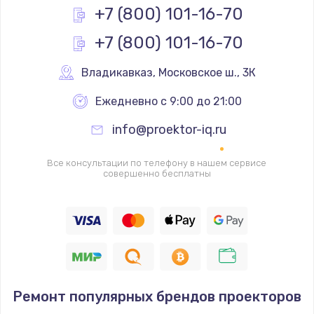
+7 (800) 101-16-70
Заказать
+7 (800) 101-16-70
Ремонт разъема SIM-карты
Владикавказ
,
 Московское ш., 3К
880 руб.
Заказать
Ежедневно с 9:00 до 21:00
info@proektor-iq.ru
Ремонт кнопки
650 руб.
Все консультации по телефону в нашем сервисе
совершенно бесплатны
Заказать
Модернизация
1830 руб.
Заказать
Устранение ошибок
Ремонт популярных брендов проекторов
2000 руб.