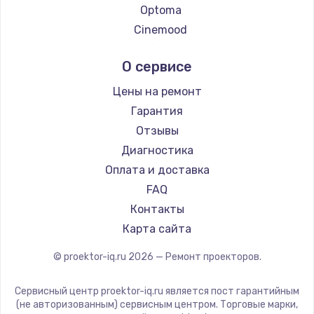
Optoma
Заказать
Cinemood
Восстановление после попадания влаги
Infocus
О сервисе
790 руб.
Barco
Xgimi
Заказать
Цены на ремонт
Canon
Гарантия
Замена динамика
JVC
Отзывы
550 руб.
Casio
Диагностика
Hiper
Заказать
Оплата и доставка
HITACHI
FAQ
Замена корпуса
Panasonic
Контакты
890 руб.
Hisense
Карта сайта
Заказать
© proektor-iq.ru
2026
— Ремонт проекторов.
Замена аккумулятора
Сервисный центр proektor-iq.ru является пост гарантийным
890 руб.
(не авторизованным) сервисным центром. Торговые марки,