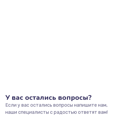
1500 руб.
Заказать
Замена фильтра
1500 руб.
Заказать
Ремонт корпуса
1400 руб.
Заказать
Полная профилактика вертикального пылесоса
1400 руб.
У вас остались вопросы?
Заказать
Если у вас остались вопросы напишите нам,
Пайка конденсаторов
наши специалисты с радостью ответят вам!