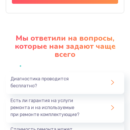
Заказать
Ремонт механики привода
1500 руб.
Мы ответили на вопросы,
Заказать
которые нам задают чаще
всего
Ремонт / замена кнопок, клавиш, индикаторов,
разъемов
1550 руб.
Заказать
Диагностика проводится
бесплатно?
Замена уборочных щеток
Есть ли гарантия на услуги
1400 руб.
ремонта и на используемые
Заказать
при ремонте комплектующие?
Замена или ремонт блока питания
Стоимость ремонта может