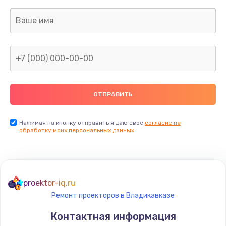
1400 руб.
Заказать
Ремонт электронного блока управления
1900 руб.
Заказать
Ремонт или замена двигателя
2400 руб.
Нажимая на кнопку отправить я даю свое
согласие на
Заказать
обработку моих персональных данных.
Ремонт системной платы
1600 руб.
proektor-iq.ru
Заказать
Ремонт проекторов в Владикавказе
Снятие системных ошибок/программный ремонт
Контактная информация
1400 руб.