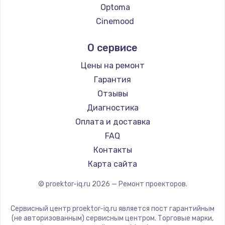
Optoma
Заказать
Cinemood
Восстановление после попадания влаги
Infocus
О сервисе
790 руб.
Barco
Xgimi
Заказать
Цены на ремонт
Canon
Гарантия
Замена динамика
JVC
Отзывы
550 руб.
Casio
Диагностика
Hiper
Заказать
Оплата и доставка
HITACHI
FAQ
Замена корпуса
Panasonic
Контакты
890 руб.
Hisense
Карта сайта
Заказать
© proektor-iq.ru
2026
— Ремонт проекторов.
Замена аккумулятора
Сервисный центр proektor-iq.ru является пост гарантийным
890 руб.
(не авторизованным) сервисным центром. Торговые марки,