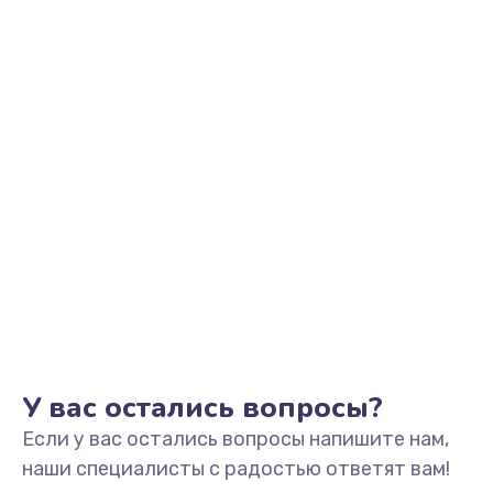
1500 руб.
Заказать
Замена фильтра
1500 руб.
Заказать
Ремонт корпуса
1400 руб.
Заказать
Полная профилактика вертикального пылесоса
1400 руб.
У вас остались вопросы?
Заказать
Если у вас остались вопросы напишите нам,
Пайка конденсаторов
наши специалисты с радостью ответят вам!