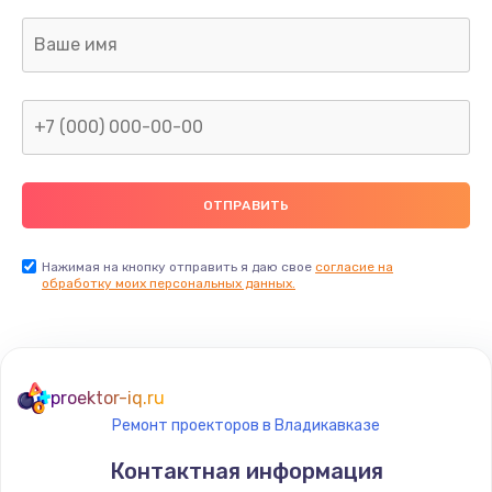
1400 руб.
Заказать
Ремонт электронного блока управления
1900 руб.
Заказать
Ремонт или замена двигателя
2400 руб.
Нажимая на кнопку отправить я даю свое
согласие на
Заказать
обработку моих персональных данных.
Ремонт системной платы
1600 руб.
proektor-iq.ru
Заказать
Ремонт проекторов в Владикавказе
Снятие системных ошибок/программный ремонт
Контактная информация
1400 руб.