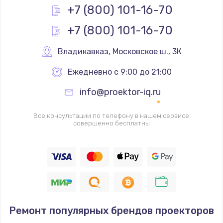
+7 (800) 101-16-70
Заказать
+7 (800) 101-16-70
Ремонт разъема SIM-карты
Владикавказ
,
 Московское ш., 3К
880 руб.
Заказать
Ежедневно с 9:00 до 21:00
info@proektor-iq.ru
Ремонт кнопки
650 руб.
Все консультации по телефону в нашем сервисе
совершенно бесплатны
Заказать
Модернизация
1830 руб.
Заказать
Устранение ошибок
Ремонт популярных брендов проекторов
2000 руб.