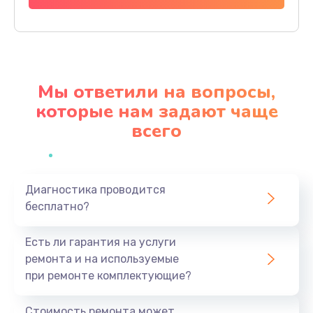
Заказать
Ремонт механики привода
1500 руб.
Мы ответили на вопросы,
Заказать
которые нам задают чаще
всего
Ремонт / замена кнопок, клавиш, индикаторов,
разъемов
1550 руб.
Заказать
Диагностика проводится
бесплатно?
Замена уборочных щеток
Есть ли гарантия на услуги
1400 руб.
ремонта и на используемые
Заказать
при ремонте комплектующие?
Замена или ремонт блока питания
Стоимость ремонта может