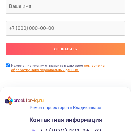
Заказать
Ремонт электронного блока управления
1900 руб.
Заказать
Ремонт или замена двигателя
2400 руб.
Нажимая на кнопку отправить я даю свое
согласие на
Заказать
обработку моих персональных данных.
Ремонт системной платы
1600 руб.
proektor-iq.ru
Заказать
Ремонт проекторов в Владикавказе
Снятие системных ошибок/программный ремонт
Контактная информация
1400 руб.