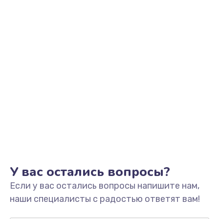
Заказать
Замена фильтра
1500 руб.
Заказать
Ремонт корпуса
1400 руб.
Заказать
Полная профилактика вертикального пылесоса
1400 руб.
У вас остались вопросы?
Заказать
Если у вас остались вопросы напишите нам,
Пайка конденсаторов
наши специалисты с радостью ответят вам!
1400 руб.