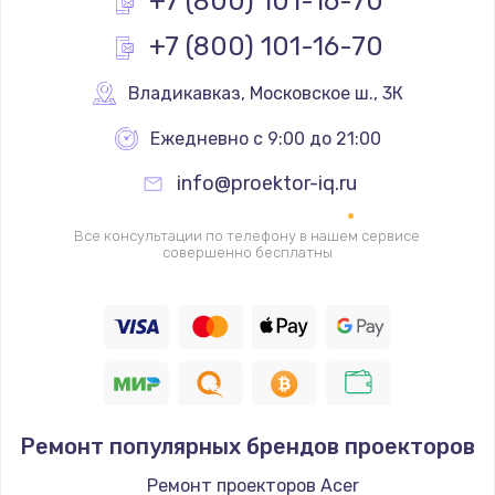
+7 (800) 101-16-70
Заказать
+7 (800) 101-16-70
Ремонт разъема SIM-карты
Владикавказ
,
 Московское ш., 3К
880 руб.
Заказать
Ежедневно с 9:00 до 21:00
info@proektor-iq.ru
Ремонт кнопки
650 руб.
Все консультации по телефону в нашем сервисе
совершенно бесплатны
Заказать
Модернизация
1830 руб.
Заказать
Устранение ошибок
Ремонт популярных брендов проекторов
2000 руб.
Ремонт проекторов Acer