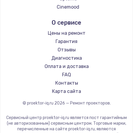
Заказать
Cinemood
Восстановление после попадания влаги
Infocus
О сервисе
790 руб.
Barco
Xgimi
Заказать
Цены на ремонт
Canon
Гарантия
Замена динамика
JVC
Отзывы
550 руб.
Casio
Диагностика
Hiper
Заказать
Оплата и доставка
HITACHI
FAQ
Замена корпуса
Panasonic
Контакты
890 руб.
Hisense
Карта сайта
Заказать
© proektor-iq.ru
2026
— Ремонт проекторов.
Замена аккумулятора
Сервисный центр proektor-iq.ru является пост гарантийным
890 руб.
(не авторизованным) сервисным центром. Торговые марки,
перечисленные на сайте proektor-iq.ru, являются
Заказать