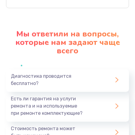
Заказать
Ремонт механики привода
1500 руб.
Мы ответили на вопросы,
Заказать
которые нам задают чаще
всего
Ремонт / замена кнопок, клавиш, индикаторов,
разъемов
1550 руб.
Заказать
Диагностика проводится
бесплатно?
Замена уборочных щеток
Есть ли гарантия на услуги
1400 руб.
ремонта и на используемые
Заказать
при ремонте комплектующие?
Замена или ремонт блока питания
Стоимость ремонта может
1400 руб.