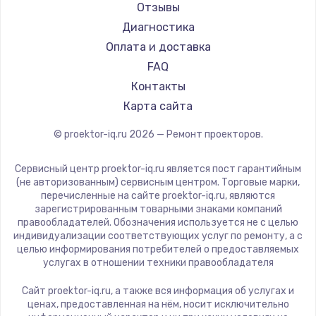
JVC
Заказать
Отзывы
Casio
Диагностика
Замена шим-контроллера
Hiper
Оплата и доставка
3900 руб.
HITACHI
FAQ
Panasonic
Контакты
Заказать
Hisense
Карта сайта
Настройка Wi-Fi
© proektor-iq.ru
2026
— Ремонт проекторов.
1040 руб.
Заказать
Сервисный центр proektor-iq.ru является пост гарантийным
(не авторизованным) сервисным центром. Торговые марки,
перечисленные на сайте proektor-iq.ru, являются
Ремонт петель крышки
зарегистрированным товарными знаками компаний
правообладателей. Обозначения используется не с целью
1195 руб.
индивидуализации соответствующих услуг по ремонту, а с
целью информирования потребителей о предоставляемых
Заказать
услугах в отношении техники правообладателя
Замена динамиков
Сайт proektor-iq.ru, а также вся информация об услугах и
ценах, предоставленная на нём, носит исключительно
1350 руб.