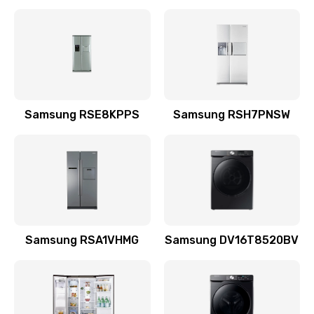
Замена датчика
570 руб.
Заказать
Замена шнура
Samsung RSE8KPPS
Samsung RSH7PNSW
370 руб.
Заказать
Ремонт электроплаты
1400 руб.
Заказать
Samsung RSA1VHMG
Samsung DV16T8520BV
Замена центрирующей шайбы динамика
880 руб.
Заказать