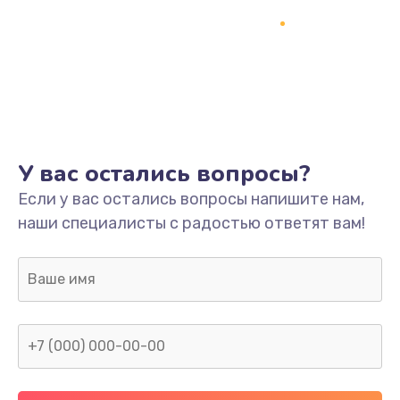
1500 руб.
Заказать
Ремонт системной платы
1700 руб.
Заказать
У вас остались вопросы?
Модернизация
Если у вас остались вопросы напишите нам,
2100 руб.
наши специалисты с радостью ответят вам!
Заказать
Устранение ошибок
2000 руб.
Заказать
Ремонт пищалок(твитеров)