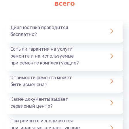
всего
Заказать
Ремонт платы картоприемника
1000 руб.
Диагностика проводится
бесплатно?
Заказать
Есть ли гарантия на услуги
Восстановление/замена диффузора
ремонта и на используемые
1400 руб.
при ремонте комплектующие?
Заказать
Стоимость ремонта может
быть изменена?
Ремонт платы усилителя
1200 руб.
Какие документы выдает
Заказать
сервисный центр?
Ремонт платы блока питания
При ремонте используются
800 руб.
оригинальные комплектующие