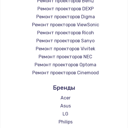
Ремонт проекторов BenQ
Чистка от пыли
Ремонт проекторов DEXP
Ремонт проекторов Digma
990 руб.
Ремонт проекторов ViewSonic
Заказать
Ремонт проекторов Ricoh
Ремонт проекторов Sanyo
Замена жесткого диска
Ремонт проекторов Vivitek
875 руб.
Ремонт проекторов NEC
Заказать
Ремонт проекторов Optoma
Ремонт проекторов Cinemood
Установка драйверов
Ремонт проекторов Infocus
875 руб.
Бренды
Ремонт проекторов Barco
Заказать
Ремонт проекторов Xgimi
Acer
Ремонт проекторов Canon
Asus
Замена вебкамеры
Ремонт проекторов JVC
LG
1490 руб.
Ремонт проекторов Casio
Philips
Заказать