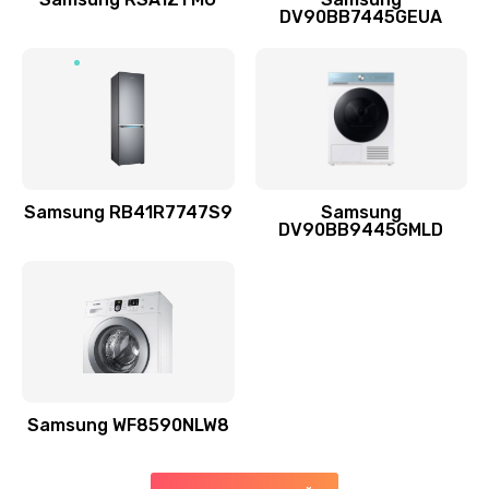
DV90BB7445GEUA
Заказать
Ремонт выходных цепей усиления (для активных
сабвуферов)
1300 руб.
Заказать
Samsung RB41R7747S9
Samsung
DV90BB9445GMLD
Ремонт предварительных цепей усиления (для
активных сабвуферов)
1200 руб.
Заказать
Ремонт после залития
2100 руб.
Samsung WF8590NLW8
Заказать