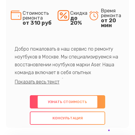
Время
Стоимость
Скидка
ремонта
до
ремонта
от 20
от 310 руб
20%
мин
Добро пожаловать в наш сервис по ремонту
ноутбуков в Москве. Мы специализируемся на
восстановлении ноутбуков марки Aser. Наша
команда включает в себя опытных
профессионалов с обширными знаниями и
многолетним опытом в данной области. Мы
предлагаем быстрый и качественный ремонт с
УЗНАТЬ СТОИМОСТЬ
использованием оригинальных компонентов, а
также гарантируем качество всех
КОНСУЛЬТАЦИЯ
проведенных работ. Наша цель - предоставить
клиентам надежное и профессиональное