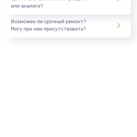
или аналоги?
Заказать
Возможен ли срочный ремонт?
Тюнинг динамиков
Могу при нем присутствовать?
4900 руб.
Заказать
Ремонт криптомодуля
1100 руб.
Заказать
Ремонт (замена) кнопок, индикаторов, разъемов
1000 руб.
Заказать
Программный ремонт/прошивка