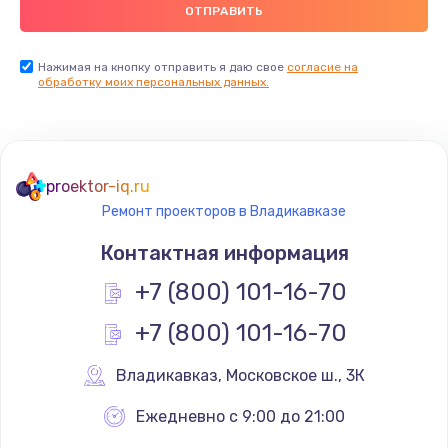
900 руб.
Заказать
Нажимая на кнопку отправить я даю свое
согласие на
обработку моих персональных данных.
Ремонт цепей питания
2500 руб.
Заказать
proektor-iq.ru
Ремонт проекторов в Владикавказе
Замена видеокарты
Контактная информация
1795 руб.
+7 (800) 101-16-70
Заказать
+7 (800) 101-16-70
Ремонт разъема питания
1120 руб.
Владикавказ
,
 Московское ш., 3К
Заказать
Ежедневно с 9:00 до 21:00