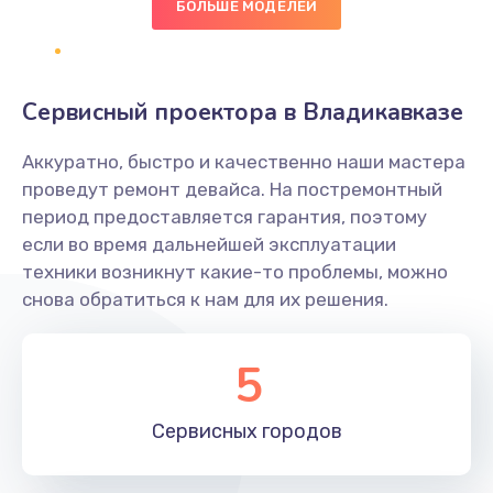
БОЛЬШЕ МОДЕЛЕЙ
Замена диффузора динамика
1400 руб.
Заказать
Сервисный проектора в Владикавказе
Замена платы брелка
Аккуратно, быстро и качественно наши мастера
900 руб.
проведут ремонт девайса. На постремонтный
период предоставляется гарантия, поэтому
Заказать
если во время дальнейшей эксплуатации
техники возникнут какие-то проблемы, можно
Простой ремонт основной платы
снова обратиться к нам для их решения.
2400 руб.
Заказать
5
Восстановление после попадания влаги
Сервисных
городов
2800 руб.
Заказать