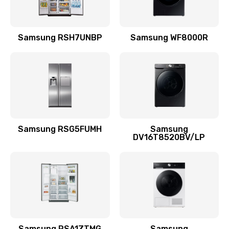
Замена подводящих проводов
Samsung RSH7UNBP
Samsung WF8000R
880 руб.
Заказать
Замена голосовой катушки/перемотка динамика
880 руб.
Заказать
Samsung RSG5FUMH
Samsung
DV16T8520BV/LP
Выход из строя электронных деталей
вследствие перегрева
880 руб.
Заказать
Ремонт динамиков
1400 руб.
Samsung RSA1ZTMG
Samsung