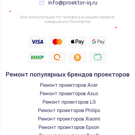
info@proektor-iq.ru
Замена видеочипа
2745 руб.
Все консультации по телефону в нашем сервисе
совершенно бесплатны
Заказать
Настройка BIOS
910 руб.
Заказать
Ремонт подсветки
Ремонт популярных брендов проекторов
1150 руб.
Ремонт проекторов Acer
Заказать
Ремонт проекторов Asus
Ремонт проекторов LG
Настройка ОС
Ремонт проекторов Philips
1320 руб.
Ремонт проекторов Xiaomi
Ремонт проекторов Epson
Заказать