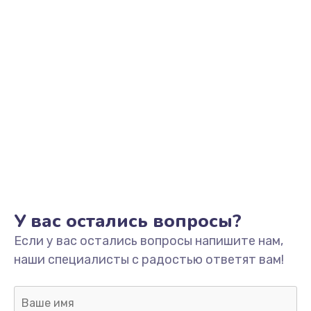
Заказать
Замена аккумулятора
от 890 руб.
Заказать
Замена корпуса
от 890 руб.
Заказать
Ремонт динамика
У вас остались вопросы?
от 400 руб.
Если у вас остались вопросы напишите нам,
Заказать
наши специалисты с радостью ответят вам!
Замена клавиатуры
от 1190 руб.