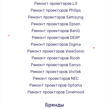
Ремонт проекторов LG
Заказать
Ремонт проекторов Philips
Настройка BIOS
Ремонт проекторов Samsung
от 930 руб.
Ремонт проекторов Epson
Ремонт проекторов BenQ
Заказать
Ремонт проекторов DEXP
Замена SSD
Ремонт проекторов Digma
от 990 руб.
Ремонт проекторов ViewSonic
Ремонт проекторов Ricoh
Заказать
Ремонт проекторов Sanyo
Установка драйверов
Ремонт проекторов Vivitek
от 725 руб.
Ремонт проекторов NEC
Заказать
Ремонт проекторов Optoma
Ремонт проекторов Cinemood
Замена HDMI
Ремонт проекторов Infocus
Бренды
от 600 руб.
Ремонт проекторов Barco