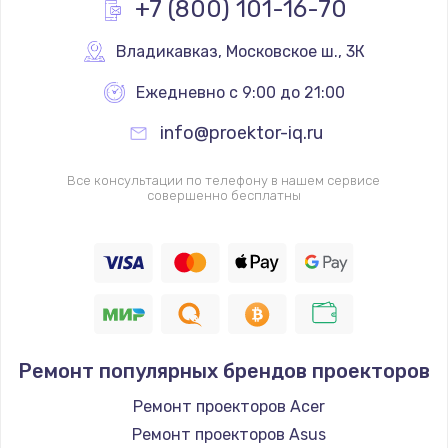
+7 (800) 101-16-70
Заказать
Владикавказ
,
 Московское ш., 3К
Чистка от пыли
Ежедневно с 9:00 до 21:00
от 990 руб.
info@proektor-iq.ru
Заказать
Все консультации по телефону в нашем сервисе
Настройка Wi-Fi
совершенно бесплатны
от 1060 руб.
Заказать
Восстановление данных
от 990 руб.
Заказать
Ремонт популярных брендов проекторов
Настройка ОС
Ремонт проекторов Acer
от 1090 руб.
Ремонт проекторов Asus