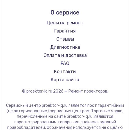
Заказать
Infocus
О сервисе
Barco
Замена микрофона
Xgimi
Цены на ремонт
от 1050 руб.
Canon
Гарантия
Заказать
JVC
Отзывы
Casio
Диагностика
Замена вебкамеры
Hiper
Оплата и доставка
от 1240 руб.
HITACHI
FAQ
Заказать
Panasonic
Контакты
Hisense
Карта сайта
Ремонт разъема питания
от 745 руб.
© proektor-iq.ru
2026
— Ремонт проекторов.
Заказать
Сервисный центр proektor-iq.ru является пост гарантийным
(не авторизованным) сервисным центром. Торговые марки,
Замена южного моста
перечисленные на сайте proektor-iq.ru, являются
от 2600 руб.
зарегистрированным товарными знаками компаний
правообладателей. Обозначения используется не с целью