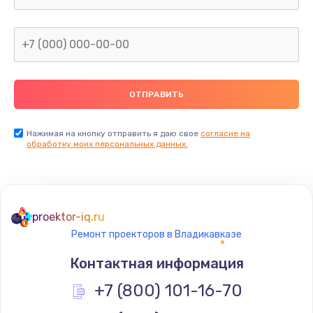
Заказать
Замена видеокарты
от 1600 руб.
Заказать
Замена термопасты
Нажимая на кнопку отправить я даю свое
согласие на
обработку моих персональных данных.
от 995 руб.
Заказать
Замена системы охлаждения
proektor-iq.ru
от 1500 руб.
Ремонт проекторов в Владикавказе
Заказать
Контактная информация
Ремонт подсветки
+7 (800) 101-16-70
от 1200 руб.