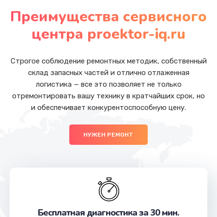
от 1200 руб.
Преимущества сервисного
Заказать
центра proektor-iq.ru
Замена Wi-Fi
от 500 руб.
Строгое соблюдение ремонтных методик, собственный
склад запасных частей и отлично отлаженная
Заказать
логистика — все это позволяет не только
отремонтировать вашу технику в кратчайших срок, но
Ремонт цепи питания
и обеспечивает конкурентоспособную цену.
от 2200 руб.
Заказать
НУЖЕН РЕМОНТ
Ремонт мультиконтроллера
от 1000 руб.
Заказать
Замена шлейфа
Бесплатная диагностика за 30 мин.