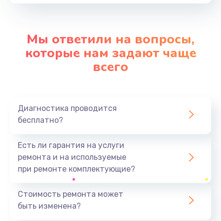
от 1100 руб.
Заказать
Мы ответили на вопросы,
Замена шим-контроллера
которые нам задают чаще
от 3900 руб.
всего
Заказать
Замена контроллера питания
Диагностика проводится
от 1490 руб.
бесплатно?
Заказать
Есть ли гарантия на услуги
Ремонт петель крышки
ремонта и на используемые
от 990 руб.
при ремонте комплектующие?
Заказать
Стоимость ремонта может
быть изменена?
Замена стекла
от 1100 руб.